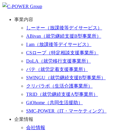
事業内容
しーそー
（放課後等デイサービス）
ABivan
（就労継続支援B型事業所）
I am
（放課後等デイサービス）
CSロープ
（特定相談支援事業所）
DoLA
（就労移行支援事業所）
パテ
（就労定着支援事業所）
SWINGU
（就労継続支援B型事業所）
クリパラボ
（生活介護事業所）
TRID
（就労継続支援A型事業所）
GiOhome
（共同生活援助）
SMC-POWER
（IT・マーケティング）
企業情報
会社情報