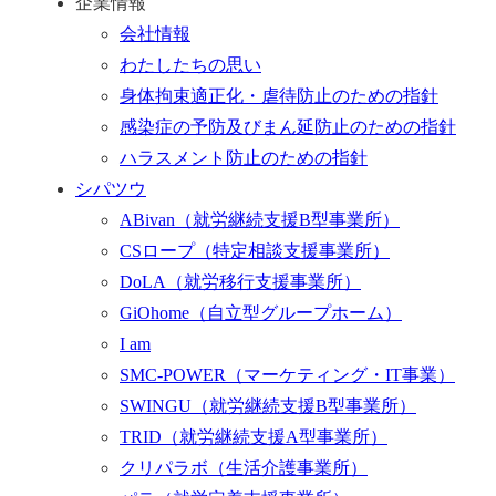
企業情報
会社情報
わたしたちの思い
身体拘束適正化・虐待防止のための指針
感染症の予防及びまん延防止のための指針
ハラスメント防止のための指針
シパツウ
ABivan
（就労継続支援B型事業所）
CSロープ
（特定相談支援事業所）
DoLA
（就労移行支援事業所）
GiOhome
（自立型グループホーム）
I am
SMC-POWER
（マーケティング・IT事業）
SWINGU
（就労継続支援B型事業所）
TRID
（就労継続支援A型事業所）
クリパラボ
（生活介護事業所）