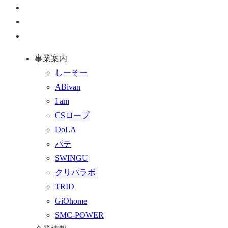
ペ
ー
お
ジ
問
通
ト
い
話
事業案内
ッ
合
を
しーそー
プ
わ
す
ABivan
に
せ
る
I am
戻
フ
CSロープ
る
ォ
DoLA
ー
パテ
ム
SWINGU
へ
クリパラボ
行
TRID
く
GiOhome
SMC-POWER