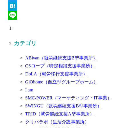
Twitter
Hatena
Line
カテゴリ
ABivan
（就労継続支援B型事業所）
CSロープ
（特定相談支援事業所）
DoLA
（就労移行支援事業所）
GiOhome
（自立型グループホーム）
I am
SMC-POWER
（マーケティング・IT事業）
SWINGU
（就労継続支援B型事業所）
TRID
（就労継続支援A型事業所）
クリパラボ
（生活介護事業所）