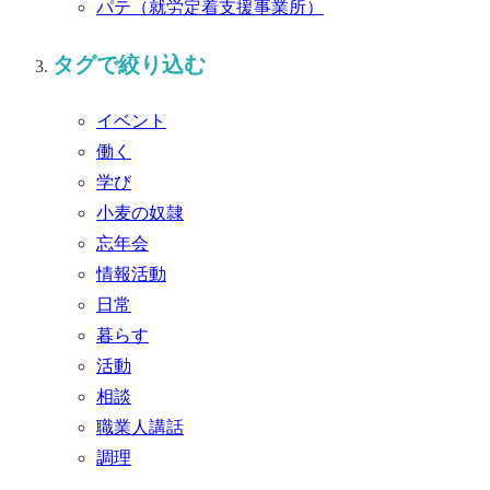
パテ
（就労定着支援事業所）
タグで絞り込む
イベント
働く
学び
小麦の奴隷
忘年会
情報活動
日常
暮らす
活動
相談
職業人講話
調理