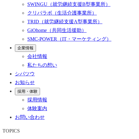
SWINGU
（就労継続支援B型事業所）
クリパラボ
（生活介護事業所）
TRID
（就労継続支援A型事業所）
GiOhome
（共同生活援助）
SMC-POWER
（IT・マーケティング）
企業情報
会社情報
私たちの想い
シパツウ
お知らせ
採用・体験
採用情報
体験案内
お問い合わせ
TOPICS