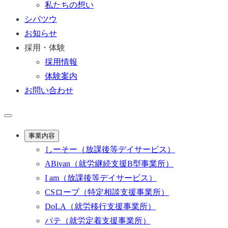
私たちの想い
シパツウ
お知らせ
採用・体験
採用情報
体験案内
お問い合わせ
事業内容
しーそー
（放課後等デイサービス）
ABivan
（就労継続支援B型事業所）
I am
（放課後等デイサービス）
CSロープ
（特定相談支援事業所）
DoLA
（就労移行支援事業所）
パテ
（就労定着支援事業所）