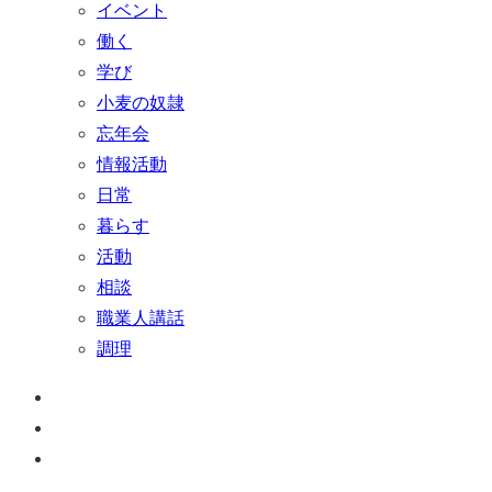
イベント
働く
学び
小麦の奴隷
忘年会
情報活動
日常
暮らす
活動
相談
職業人講話
調理
ペ
ー
お
ジ
問
通
ト
い
話