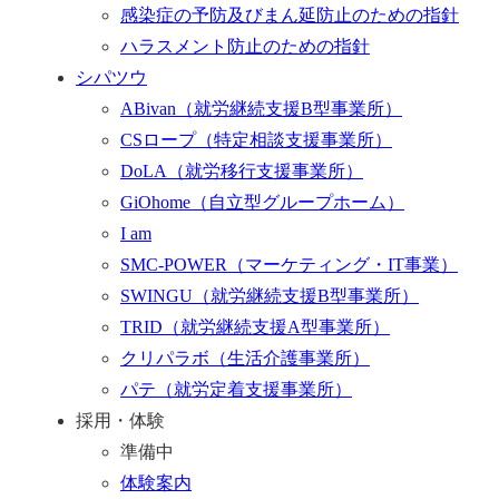
感染症の予防及びまん延防止のための指針
ハラスメント防止のための指針
シパツウ
ABivan
（就労継続支援B型事業所）
CSロープ
（特定相談支援事業所）
DoLA
（就労移行支援事業所）
GiOhome
（自立型グループホーム）
I am
SMC-POWER
（マーケティング・IT事業）
SWINGU
（就労継続支援B型事業所）
TRID
（就労継続支援A型事業所）
クリパラボ
（生活介護事業所）
パテ
（就労定着支援事業所）
採用・体験
準備中
体験案内