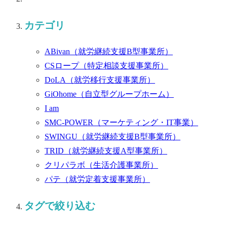
カテゴリ
ABivan
（就労継続支援B型事業所）
CSロープ
（特定相談支援事業所）
DoLA
（就労移行支援事業所）
GiOhome
（自立型グループホーム）
I am
SMC-POWER
（マーケティング・IT事業）
SWINGU
（就労継続支援B型事業所）
TRID
（就労継続支援A型事業所）
クリパラボ
（生活介護事業所）
パテ
（就労定着支援事業所）
タグで絞り込む