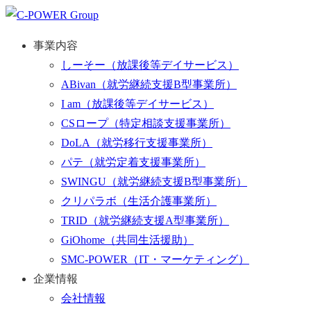
事業内容
しーそー
（放課後等デイサービス）
ABivan
（就労継続支援B型事業所）
I am
（放課後等デイサービス）
CSロープ
（特定相談支援事業所）
DoLA
（就労移行支援事業所）
パテ
（就労定着支援事業所）
SWINGU
（就労継続支援B型事業所）
クリパラボ
（生活介護事業所）
TRID
（就労継続支援A型事業所）
GiOhome
（共同生活援助）
SMC-POWER
（IT・マーケティング）
企業情報
会社情報