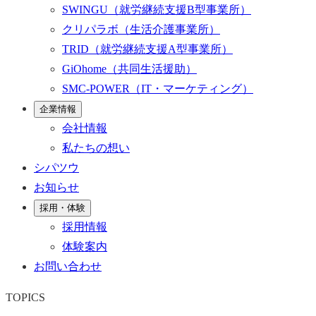
SWINGU
（就労継続支援B型事業所）
クリパラボ
（生活介護事業所）
TRID
（就労継続支援A型事業所）
GiOhome
（共同生活援助）
SMC-POWER
（IT・マーケティング）
企業情報
会社情報
私たちの想い
シパツウ
お知らせ
採用・体験
採用情報
体験案内
お問い合わせ
TOPICS