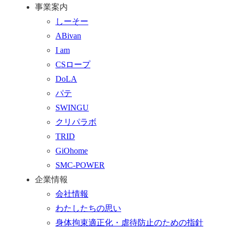
事業案内
ッ
合
を
しーそー
プ
わ
す
ABivan
に
せ
る
I am
戻
フ
CSロープ
る
ォ
DoLA
ー
パテ
ム
SWINGU
へ
クリパラボ
行
TRID
く
GiOhome
SMC-POWER
企業情報
会社情報
わたしたちの思い
身体拘束適正化・虐待防止のための指針