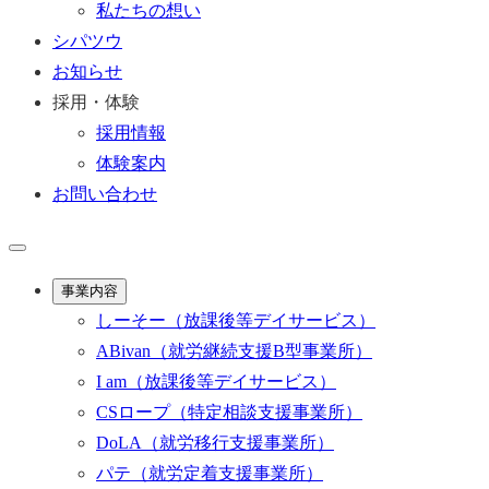
私たちの想い
シパツウ
お知らせ
採用・体験
採用情報
体験案内
お問い合わせ
事業内容
しーそー
（放課後等デイサービス）
ABivan
（就労継続支援B型事業所）
I am
（放課後等デイサービス）
CSロープ
（特定相談支援事業所）
DoLA
（就労移行支援事業所）
パテ
（就労定着支援事業所）