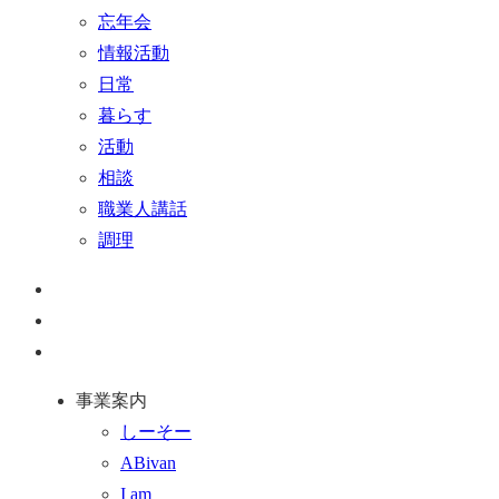
忘年会
情報活動
日常
暮らす
活動
相談
職業人講話
調理
ペ
ー
お
ジ
問
通
ト
い
話
事業案内
ッ
合
を
しーそー
プ
わ
す
ABivan
に
せ
る
I am