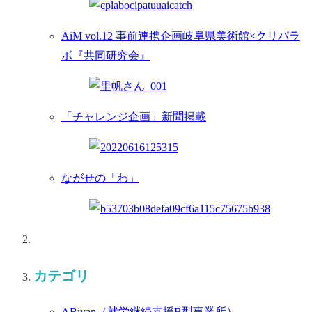
AiM vol.12 事前連携企画岐阜県美術館×クリパラ
ボ『共同研究会』
「チャレンジ企画」新聞掲載
ながせの「わ」
カテゴリ
ABivan
（就労継続支援B型事業所）