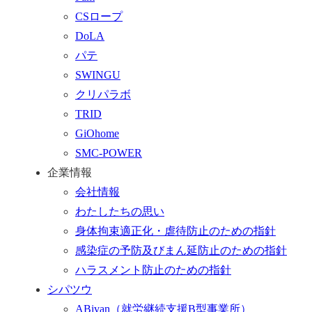
戻
フ
CSロープ
る
ォ
DoLA
ー
パテ
ム
SWINGU
へ
クリパラボ
行
TRID
く
GiOhome
SMC-POWER
企業情報
会社情報
わたしたちの思い
身体拘束適正化・虐待防止のための指針
感染症の予防及びまん延防止のための指針
ハラスメント防止のための指針
シパツウ
ABivan
（就労継続支援B型事業所）