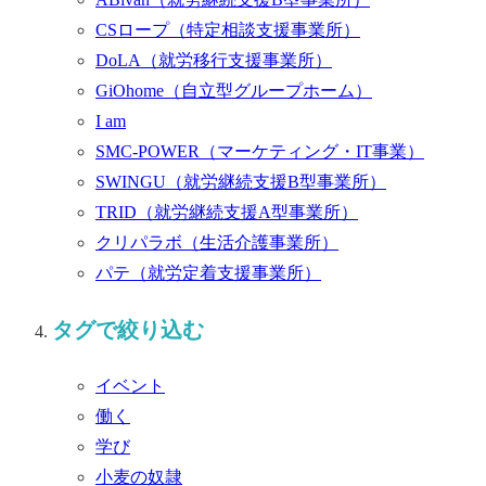
CSロープ
（特定相談支援事業所）
DoLA
（就労移行支援事業所）
GiOhome
（自立型グループホーム）
I am
SMC-POWER
（マーケティング・IT事業）
SWINGU
（就労継続支援B型事業所）
TRID
（就労継続支援A型事業所）
クリパラボ
（生活介護事業所）
パテ
（就労定着支援事業所）
タグで絞り込む
イベント
働く
学び
小麦の奴隷