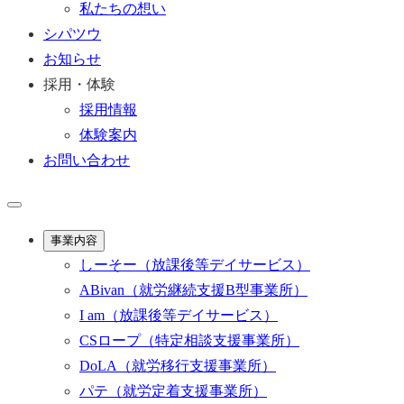
私たちの想い
シパツウ
お知らせ
採用・体験
採用情報
体験案内
お問い合わせ
事業内容
しーそー
（放課後等デイサービス）
ABivan
（就労継続支援B型事業所）
I am
（放課後等デイサービス）
CSロープ
（特定相談支援事業所）
DoLA
（就労移行支援事業所）
パテ
（就労定着支援事業所）