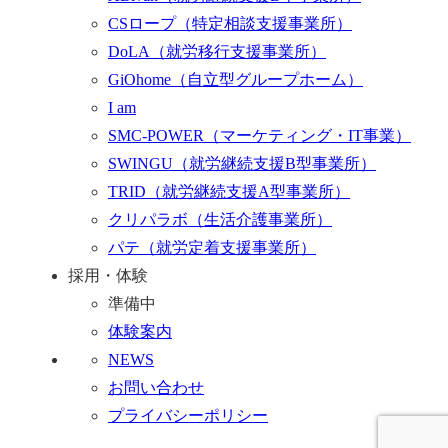
CSロープ
（特定相談支援事業所）
DoLA
（就労移行支援事業所）
GiOhome
（自立型グループホーム）
I am
SMC-POWER
（マーケティング・IT事業）
SWINGU
（就労継続支援B型事業所）
TRID
（就労継続支援A型事業所）
クリパラボ
（生活介護事業所）
パテ
（就労定着支援事業所）
採用・体験
準備中
体験案内
NEWS
お問い合わせ
プライバシーポリシー