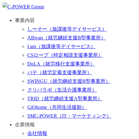
事業内容
しーそー
（放課後等デイサービス）
ABivan
（就労継続支援B型事業所）
I am
（放課後等デイサービス）
CSロープ
（特定相談支援事業所）
DoLA
（就労移行支援事業所）
パテ
（就労定着支援事業所）
SWINGU
（就労継続支援B型事業所）
クリパラボ
（生活介護事業所）
TRID
（就労継続支援A型事業所）
GiOhome
（共同生活援助）
SMC-POWER
（IT・マーケティング）
企業情報
会社情報