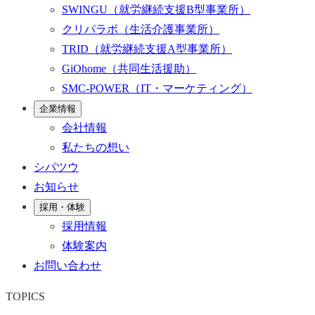
SWINGU
（就労継続支援B型事業所）
クリパラボ
（生活介護事業所）
TRID
（就労継続支援A型事業所）
GiOhome
（共同生活援助）
SMC-POWER
（IT・マーケティング）
企業情報
会社情報
私たちの想い
シパツウ
お知らせ
採用・体験
採用情報
体験案内
お問い合わせ
TOPICS