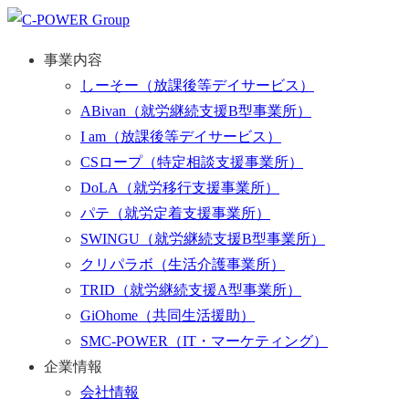
事業内容
しーそー
（放課後等デイサービス）
ABivan
（就労継続支援B型事業所）
I am
（放課後等デイサービス）
CSロープ
（特定相談支援事業所）
DoLA
（就労移行支援事業所）
パテ
（就労定着支援事業所）
SWINGU
（就労継続支援B型事業所）
クリパラボ
（生活介護事業所）
TRID
（就労継続支援A型事業所）
GiOhome
（共同生活援助）
SMC-POWER
（IT・マーケティング）
企業情報
会社情報