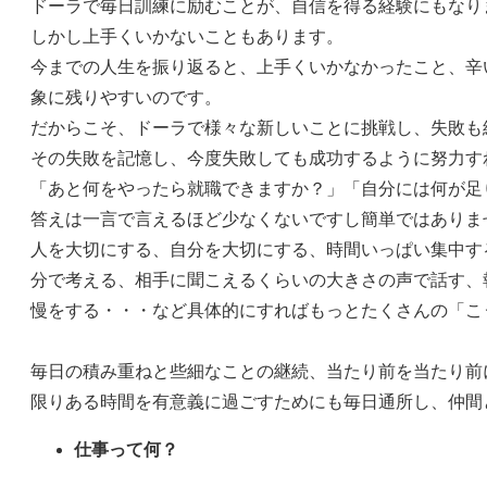
ドーラで毎日訓練に励むことが、自信を得る経験にもなり
しかし上手くいかないこともあります。
今までの人生を振り返ると、上手くいかなかったこと、辛
象に残りやすいのです。
だからこそ、ドーラで様々な新しいことに挑戦し、失敗も
その失敗を記憶し、今度失敗しても成功するように努力す
「あと何をやったら就職できますか？」「自分には何が足
答えは一言で言えるほど少なくないですし簡単ではありま
人を大切にする、自分を大切にする、時間いっぱい集中す
分で考える、相手に聞こえるくらいの大きさの声で話す、
慢をする・・・など具体的にすればもっとたくさんの「こ
毎日の積み重ねと些細なことの継続、当たり前を当たり前
限りある時間を有意義に過ごすためにも毎日通所し、仲間
仕事って何？