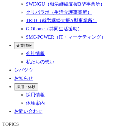
SWINGU
（就労継続支援B型事業所）
クリパラボ
（生活介護事業所）
TRID
（就労継続支援A型事業所）
GiOhome
（共同生活援助）
SMC-POWER
（IT・マーケティング）
企業情報
会社情報
私たちの想い
シパツウ
お知らせ
採用・体験
採用情報
体験案内
お問い合わせ
TOPICS