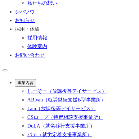
私たちの想い
シパツウ
お知らせ
採用・体験
採用情報
体験案内
お問い合わせ
事業内容
しーそー
（放課後等デイサービス）
ABivan
（就労継続支援B型事業所）
I am
（放課後等デイサービス）
CSロープ
（特定相談支援事業所）
DoLA
（就労移行支援事業所）
パテ
（就労定着支援事業所）