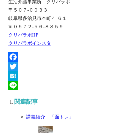
生活介護事業所 クリパラボ
〒５０７-００３３
岐阜県多治見市本町４‐６１
℡０５７２-５６-８８５９
クリパラボHP
クリパラボインスタ
Facebook
Twitter
Hatena
Line
関連記事
講義紹介 「面トレ」