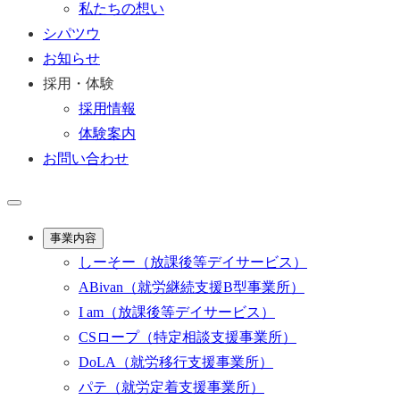
私たちの想い
シパツウ
お知らせ
採用・体験
採用情報
体験案内
お問い合わせ
事業内容
しーそー
（放課後等デイサービス）
ABivan
（就労継続支援B型事業所）
I am
（放課後等デイサービス）
CSロープ
（特定相談支援事業所）
DoLA
（就労移行支援事業所）
パテ
（就労定着支援事業所）