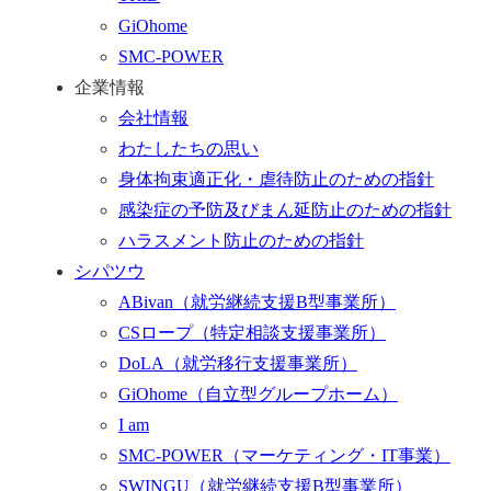
く
GiOhome
SMC-POWER
企業情報
会社情報
わたしたちの思い
身体拘束適正化・虐待防止のための指針
感染症の予防及びまん延防止のための指針
ハラスメント防止のための指針
シパツウ
ABivan
（就労継続支援B型事業所）
CSロープ
（特定相談支援事業所）
DoLA
（就労移行支援事業所）
GiOhome
（自立型グループホーム）
I am
SMC-POWER
（マーケティング・IT事業）
SWINGU
（就労継続支援B型事業所）