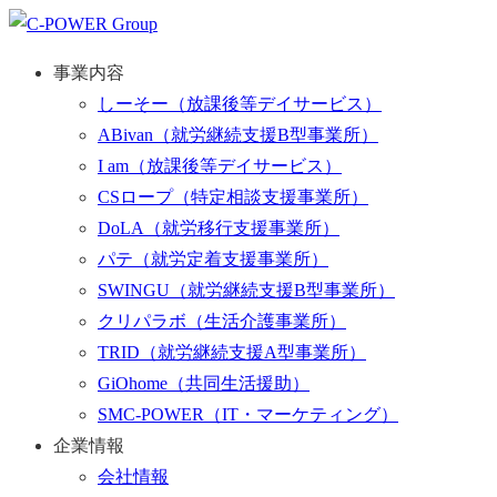
事業内容
しーそー
（放課後等デイサービス）
ABivan
（就労継続支援B型事業所）
I am
（放課後等デイサービス）
CSロープ
（特定相談支援事業所）
DoLA
（就労移行支援事業所）
パテ
（就労定着支援事業所）
SWINGU
（就労継続支援B型事業所）
クリパラボ
（生活介護事業所）
TRID
（就労継続支援A型事業所）
GiOhome
（共同生活援助）
SMC-POWER
（IT・マーケティング）
企業情報
会社情報