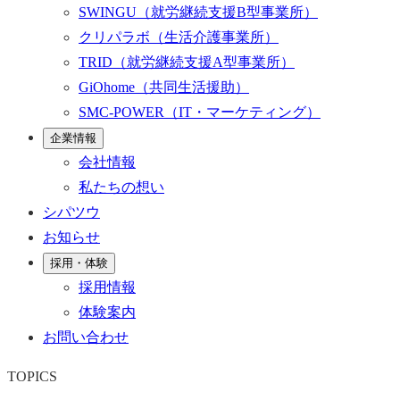
SWINGU
（就労継続支援B型事業所）
クリパラボ
（生活介護事業所）
TRID
（就労継続支援A型事業所）
GiOhome
（共同生活援助）
SMC-POWER
（IT・マーケティング）
企業情報
会社情報
私たちの想い
シパツウ
お知らせ
採用・体験
採用情報
体験案内
お問い合わせ
TOPICS