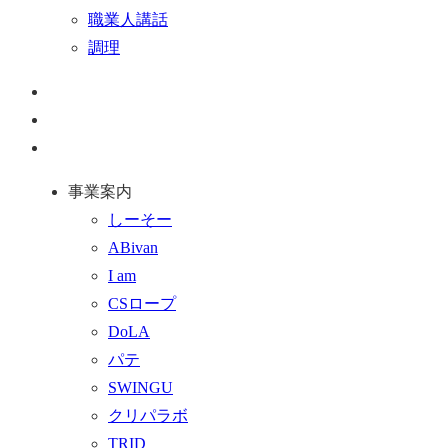
職業人講話
調理
ペ
ー
お
ジ
問
通
ト
い
話
事業案内
ッ
合
を
しーそー
プ
わ
す
ABivan
に
せ
る
I am
戻
フ
CSロープ
る
ォ
DoLA
ー
パテ
ム
SWINGU
へ
クリパラボ
行
TRID