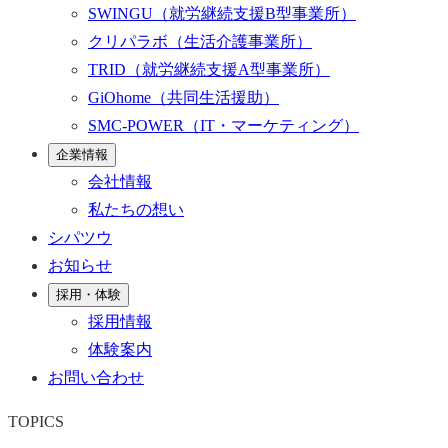
SWINGU
（就労継続支援B型事業所）
クリパラボ
（生活介護事業所）
TRID
（就労継続支援A型事業所）
GiOhome
（共同生活援助）
SMC-POWER
（IT・マーケティング）
企業情報
会社情報
私たちの想い
シパツウ
お知らせ
採用・体験
採用情報
体験案内
お問い合わせ
TOPICS