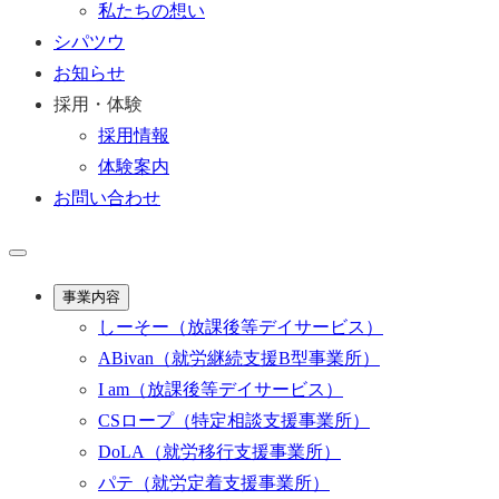
私たちの想い
シパツウ
お知らせ
採用・体験
採用情報
体験案内
お問い合わせ
事業内容
しーそー
（放課後等デイサービス）
ABivan
（就労継続支援B型事業所）
I am
（放課後等デイサービス）
CSロープ
（特定相談支援事業所）
DoLA
（就労移行支援事業所）
パテ
（就労定着支援事業所）