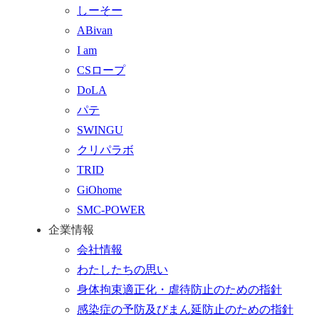
しーそー
プ
わ
す
ABivan
に
せ
る
I am
戻
フ
CSロープ
る
ォ
DoLA
ー
パテ
ム
SWINGU
へ
クリパラボ
行
TRID
く
GiOhome
SMC-POWER
企業情報
会社情報
わたしたちの思い
身体拘束適正化・虐待防止のための指針
感染症の予防及びまん延防止のための指針