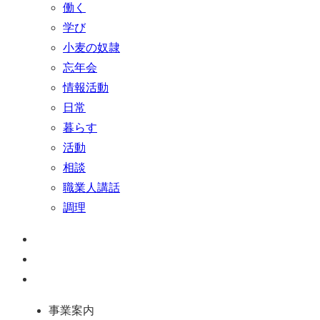
働く
学び
小麦の奴隷
忘年会
情報活動
日常
暮らす
活動
相談
職業人講話
調理
ペ
ー
お
ジ
問
通
ト
い
話
事業案内
ッ
合
を