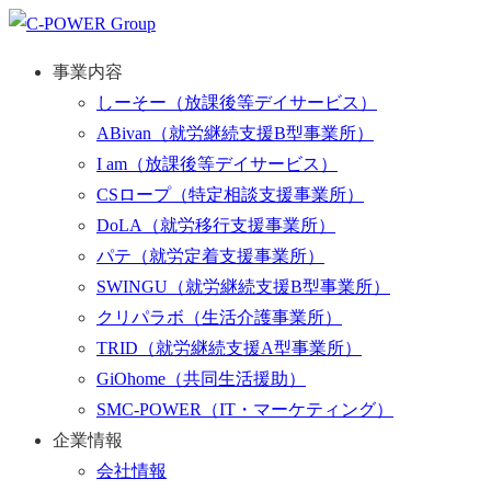
事業内容
しーそー
（放課後等デイサービス）
ABivan
（就労継続支援B型事業所）
I am
（放課後等デイサービス）
CSロープ
（特定相談支援事業所）
DoLA
（就労移行支援事業所）
パテ
（就労定着支援事業所）
SWINGU
（就労継続支援B型事業所）
クリパラボ
（生活介護事業所）
TRID
（就労継続支援A型事業所）
GiOhome
（共同生活援助）
SMC-POWER
（IT・マーケティング）
企業情報
会社情報