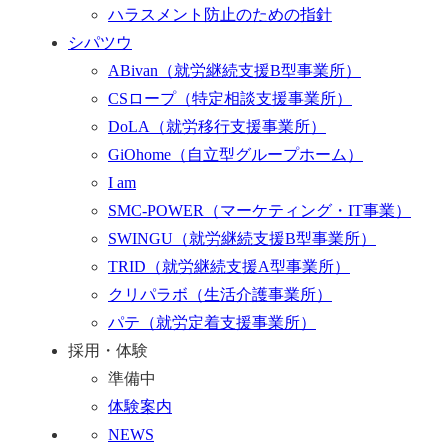
ハラスメント防止のための指針
シパツウ
ABivan
（就労継続支援B型事業所）
CSロープ
（特定相談支援事業所）
DoLA
（就労移行支援事業所）
GiOhome
（自立型グループホーム）
I am
SMC-POWER
（マーケティング・IT事業）
SWINGU
（就労継続支援B型事業所）
TRID
（就労継続支援A型事業所）
クリパラボ
（生活介護事業所）
パテ
（就労定着支援事業所）
採用・体験
準備中
体験案内
NEWS