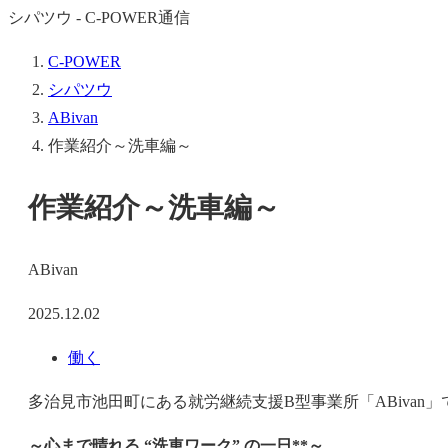
シパツウ - C-POWER通信
C-POWER
シパツウ
ABivan
作業紹介～洗車編～
作業紹介～洗車編～
ABivan
2025.12.02
働く
多治見市池田町にある就労継続支援B型事業所「ABivan」です(*
～心まで晴れる “洗車ワーク” の一日**～