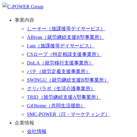
事業内容
しーそー
（放課後等デイサービス）
ABivan
（就労継続支援B型事業所）
I am
（放課後等デイサービス）
CSロープ
（特定相談支援事業所）
DoLA
（就労移行支援事業所）
パテ
（就労定着支援事業所）
SWINGU
（就労継続支援B型事業所）
クリパラボ
（生活介護事業所）
TRID
（就労継続支援A型事業所）
GiOhome
（共同生活援助）
SMC-POWER
（IT・マーケティング）
企業情報
会社情報