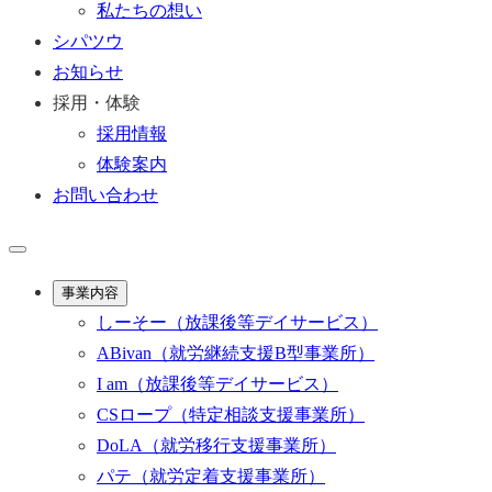
私たちの想い
シパツウ
お知らせ
採用・体験
採用情報
体験案内
お問い合わせ
事業内容
しーそー
（放課後等デイサービス）
ABivan
（就労継続支援B型事業所）
I am
（放課後等デイサービス）
CSロープ
（特定相談支援事業所）
DoLA
（就労移行支援事業所）
パテ
（就労定着支援事業所）