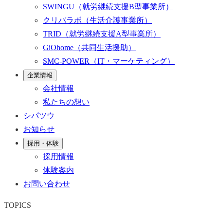
SWINGU
（就労継続支援B型事業所）
クリパラボ
（生活介護事業所）
TRID
（就労継続支援A型事業所）
GiOhome
（共同生活援助）
SMC-POWER
（IT・マーケティング）
企業情報
会社情報
私たちの想い
シパツウ
お知らせ
採用・体験
採用情報
体験案内
お問い合わせ
TOPICS