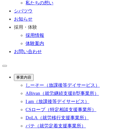
私たちの想い
シパツウ
お知らせ
採用・体験
採用情報
体験案内
お問い合わせ
事業内容
しーそー
（放課後等デイサービス）
ABivan
（就労継続支援B型事業所）
I am
（放課後等デイサービス）
CSロープ
（特定相談支援事業所）
DoLA
（就労移行支援事業所）
パテ
（就労定着支援事業所）