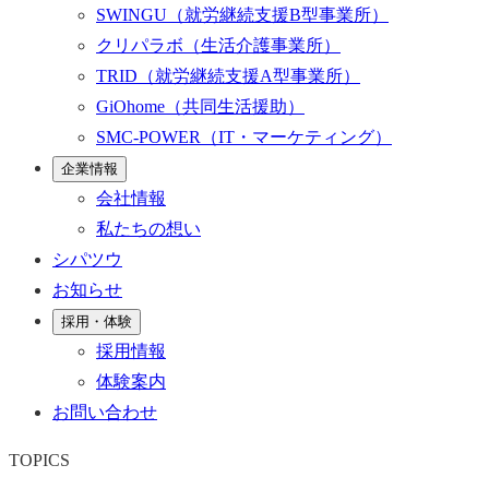
SWINGU
（就労継続支援B型事業所）
クリパラボ
（生活介護事業所）
TRID
（就労継続支援A型事業所）
GiOhome
（共同生活援助）
SMC-POWER
（IT・マーケティング）
企業情報
会社情報
私たちの想い
シパツウ
お知らせ
採用・体験
採用情報
体験案内
お問い合わせ
TOPICS