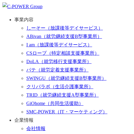
事業内容
しーそー
（放課後等デイサービス）
ABivan
（就労継続支援B型事業所）
I am
（放課後等デイサービス）
CSロープ
（特定相談支援事業所）
DoLA
（就労移行支援事業所）
パテ
（就労定着支援事業所）
SWINGU
（就労継続支援B型事業所）
クリパラボ
（生活介護事業所）
TRID
（就労継続支援A型事業所）
GiOhome
（共同生活援助）
SMC-POWER
（IT・マーケティング）
企業情報
会社情報