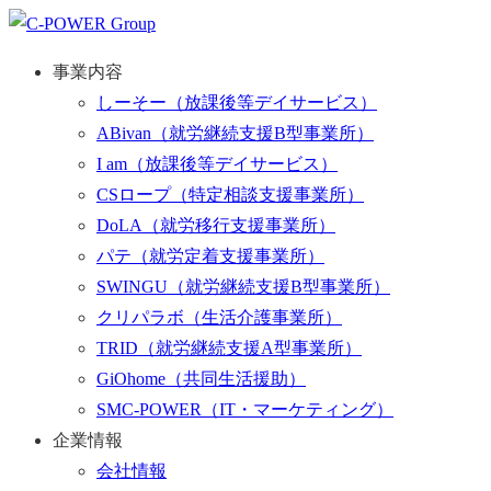
事業内容
しーそー
（放課後等デイサービス）
ABivan
（就労継続支援B型事業所）
I am
（放課後等デイサービス）
CSロープ
（特定相談支援事業所）
DoLA
（就労移行支援事業所）
パテ
（就労定着支援事業所）
SWINGU
（就労継続支援B型事業所）
クリパラボ
（生活介護事業所）
TRID
（就労継続支援A型事業所）
GiOhome
（共同生活援助）
SMC-POWER
（IT・マーケティング）
企業情報
会社情報