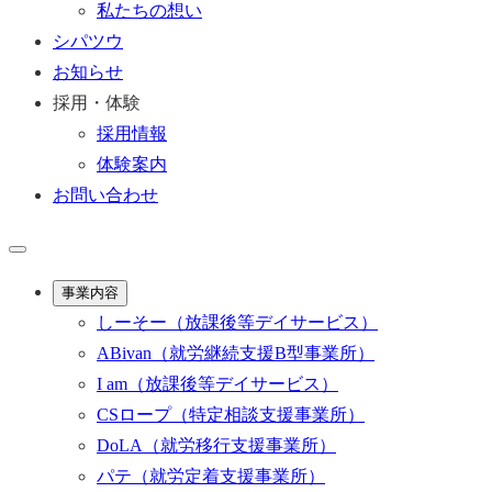
私たちの想い
シパツウ
お知らせ
採用・体験
採用情報
体験案内
お問い合わせ
事業内容
しーそー
（放課後等デイサービス）
ABivan
（就労継続支援B型事業所）
I am
（放課後等デイサービス）
CSロープ
（特定相談支援事業所）
DoLA
（就労移行支援事業所）
パテ
（就労定着支援事業所）