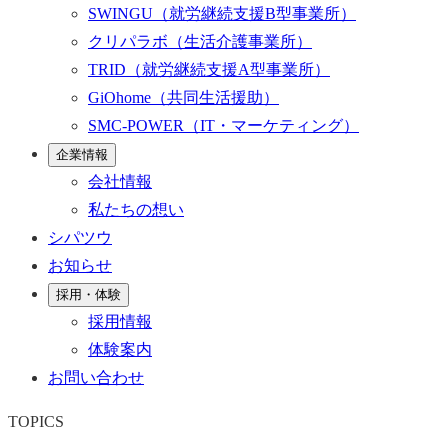
SWINGU
（就労継続支援B型事業所）
クリパラボ
（生活介護事業所）
TRID
（就労継続支援A型事業所）
GiOhome
（共同生活援助）
SMC-POWER
（IT・マーケティング）
企業情報
会社情報
私たちの想い
シパツウ
お知らせ
採用・体験
採用情報
体験案内
お問い合わせ
TOPICS