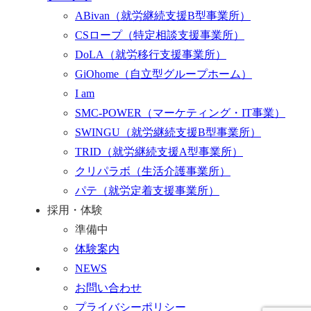
ABivan
（就労継続支援B型事業所）
CSロープ
（特定相談支援事業所）
DoLA
（就労移行支援事業所）
GiOhome
（自立型グループホーム）
I am
SMC-POWER
（マーケティング・IT事業）
SWINGU
（就労継続支援B型事業所）
TRID
（就労継続支援A型事業所）
クリパラボ
（生活介護事業所）
パテ
（就労定着支援事業所）
採用・体験
準備中
体験案内
NEWS
お問い合わせ
プライバシーポリシー