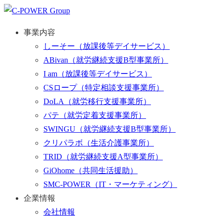
事業内容
しーそー
（放課後等デイサービス）
ABivan
（就労継続支援B型事業所）
I am
（放課後等デイサービス）
CSロープ
（特定相談支援事業所）
DoLA
（就労移行支援事業所）
パテ
（就労定着支援事業所）
SWINGU
（就労継続支援B型事業所）
クリパラボ
（生活介護事業所）
TRID
（就労継続支援A型事業所）
GiOhome
（共同生活援助）
SMC-POWER
（IT・マーケティング）
企業情報
会社情報