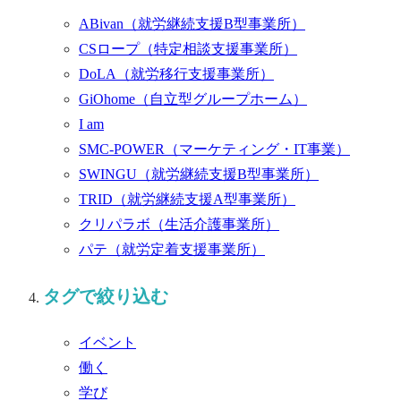
ABivan
（就労継続支援B型事業所）
CSロープ
（特定相談支援事業所）
DoLA
（就労移行支援事業所）
GiOhome
（自立型グループホーム）
I am
SMC-POWER
（マーケティング・IT事業）
SWINGU
（就労継続支援B型事業所）
TRID
（就労継続支援A型事業所）
クリパラボ
（生活介護事業所）
パテ
（就労定着支援事業所）
タグで絞り込む
イベント
働く
学び