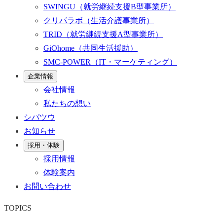
SWINGU
（就労継続支援B型事業所）
クリパラボ
（生活介護事業所）
TRID
（就労継続支援A型事業所）
GiOhome
（共同生活援助）
SMC-POWER
（IT・マーケティング）
企業情報
会社情報
私たちの想い
シパツウ
お知らせ
採用・体験
採用情報
体験案内
お問い合わせ
TOPICS