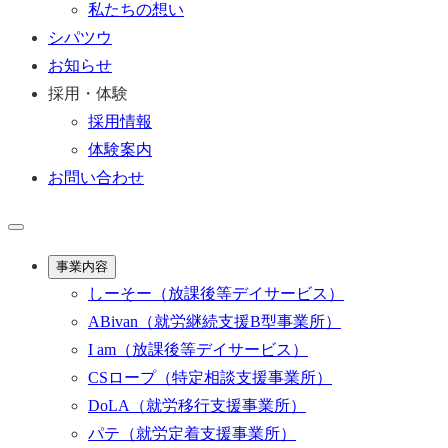
私たちの想い
シパツウ
お知らせ
採用・体験
採用情報
体験案内
お問い合わせ
事業内容
しーそー
（放課後等デイサービス）
ABivan
（就労継続支援B型事業所）
I am
（放課後等デイサービス）
CSロープ
（特定相談支援事業所）
DoLA
（就労移行支援事業所）
パテ
（就労定着支援事業所）