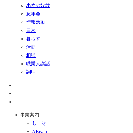
小麦の奴隷
忘年会
情報活動
日常
暮らす
活動
相談
職業人講話
調理
ペ
ー
お
ジ
問
通
ト
い
話
事業案内
ッ
合
を
しーそー
プ
わ
す
ABivan