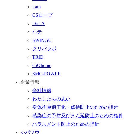
に
せ
る
I am
戻
フ
CSロープ
る
ォ
DoLA
ー
パテ
ム
SWINGU
へ
クリパラボ
行
TRID
く
GiOhome
SMC-POWER
企業情報
会社情報
わたしたちの思い
身体拘束適正化・虐待防止のための指針
感染症の予防及びまん延防止のための指針
ハラスメント防止のための指針
シパツウ