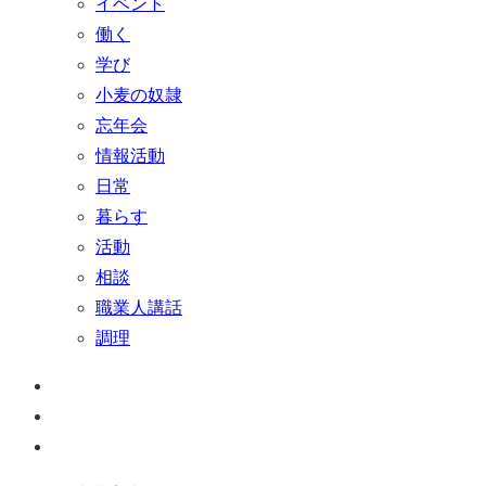
イベント
働く
学び
小麦の奴隷
忘年会
情報活動
日常
暮らす
活動
相談
職業人講話
調理
ペ
ー
お
ジ
問
通
ト
い
話