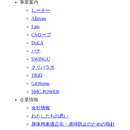
事業案内
ッ
合
を
しーそー
プ
わ
す
ABivan
に
せ
る
I am
戻
フ
CSロープ
る
ォ
DoLA
ー
パテ
ム
SWINGU
へ
クリパラボ
行
TRID
く
GiOhome
SMC-POWER
企業情報
会社情報
わたしたちの思い
身体拘束適正化・虐待防止のための指針