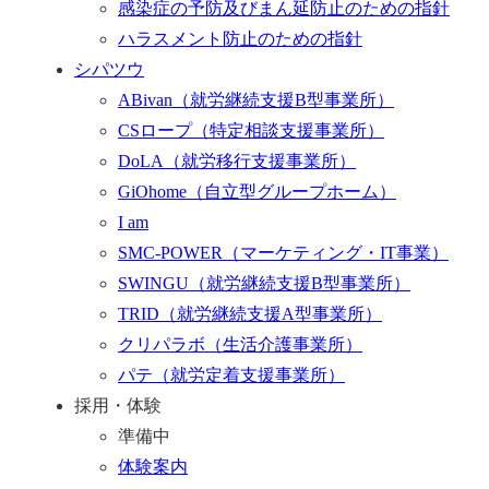
感染症の予防及びまん延防止のための指針
ハラスメント防止のための指針
シパツウ
ABivan
（就労継続支援B型事業所）
CSロープ
（特定相談支援事業所）
DoLA
（就労移行支援事業所）
GiOhome
（自立型グループホーム）
I am
SMC-POWER
（マーケティング・IT事業）
SWINGU
（就労継続支援B型事業所）
TRID
（就労継続支援A型事業所）
クリパラボ
（生活介護事業所）
パテ
（就労定着支援事業所）
採用・体験
準備中
体験案内