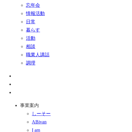
忘年会
情報活動
日常
暮らす
活動
相談
職業人講話
調理
ペ
ー
お
ジ
問
通
ト
い
話
事業案内
ッ
合
を
しーそー
プ
わ
す
ABivan
に
せ
る
I am