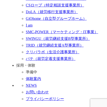
CSロープ
（特定相談支援事業所）
DoLA
（就労移行支援事業所）
GiOhome
（自立型グループホーム）
I am
SMC-POWER
（マーケティング・IT事業）
SWINGU
（就労継続支援B型事業所）
TRID
（就労継続支援A型事業所）
クリパラボ
（生活介護事業所）
パテ
（就労定着支援事業所）
採用・体験
準備中
体験案内
NEWS
お問い合わせ
プライバシーポリシー