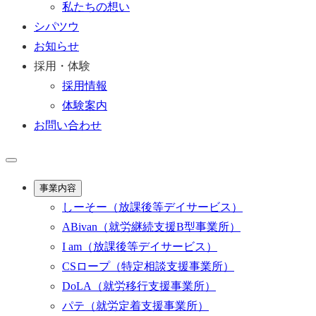
私たちの想い
シパツウ
お知らせ
採用・体験
採用情報
体験案内
お問い合わせ
事業内容
しーそー
（放課後等デイサービス）
ABivan
（就労継続支援B型事業所）
I am
（放課後等デイサービス）
CSロープ
（特定相談支援事業所）
DoLA
（就労移行支援事業所）
パテ
（就労定着支援事業所）