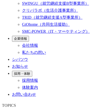
SWINGU
（就労継続支援B型事業所）
クリパラボ
（生活介護事業所）
TRID
（就労継続支援A型事業所）
GiOhome
（共同生活援助）
SMC-POWER
（IT・マーケティング）
企業情報
会社情報
私たちの想い
シパツウ
お知らせ
採用・体験
採用情報
体験案内
お問い合わせ
TOPICS