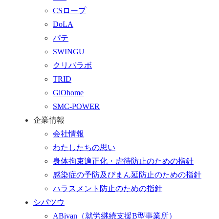
戻
フ
CSロープ
る
ォ
DoLA
ー
パテ
ム
SWINGU
へ
クリパラボ
行
TRID
く
GiOhome
SMC-POWER
企業情報
会社情報
わたしたちの思い
身体拘束適正化・虐待防止のための指針
感染症の予防及びまん延防止のための指針
ハラスメント防止のための指針
シパツウ
ABivan
（就労継続支援B型事業所）