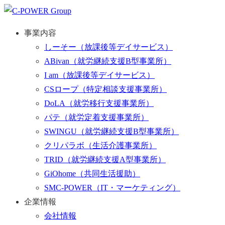
事業内容
しーそー
（放課後等デイサービス）
ABivan
（就労継続支援B型事業所）
I am
（放課後等デイサービス）
CSロープ
（特定相談支援事業所）
DoLA
（就労移行支援事業所）
パテ
（就労定着支援事業所）
SWINGU
（就労継続支援B型事業所）
クリパラボ
（生活介護事業所）
TRID
（就労継続支援A型事業所）
GiOhome
（共同生活援助）
SMC-POWER
（IT・マーケティング）
企業情報
会社情報