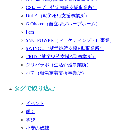
CSロープ
（特定相談支援事業所）
DoLA
（就労移行支援事業所）
GiOhome
（自立型グループホーム）
I am
SMC-POWER
（マーケティング・IT事業）
SWINGU
（就労継続支援B型事業所）
TRID
（就労継続支援A型事業所）
クリパラボ
（生活介護事業所）
パテ
（就労定着支援事業所）
タグで絞り込む
イベント
働く
学び
小麦の奴隷