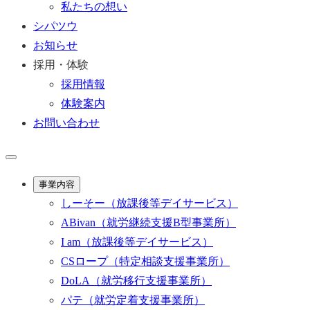
私たちの想い
シパツウ
お知らせ
採用・体験
採用情報
体験案内
お問い合わせ
事業内容
しーそー
（放課後等デイサービス）
ABivan
（就労継続支援B型事業所）
I am
（放課後等デイサービス）
CSロープ
（特定相談支援事業所）
DoLA
（就労移行支援事業所）
パテ
（就労定着支援事業所）