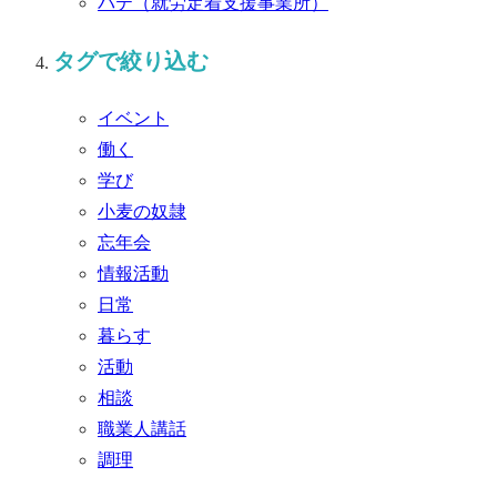
パテ
（就労定着支援事業所）
タグで絞り込む
イベント
働く
学び
小麦の奴隷
忘年会
情報活動
日常
暮らす
活動
相談
職業人講話
調理