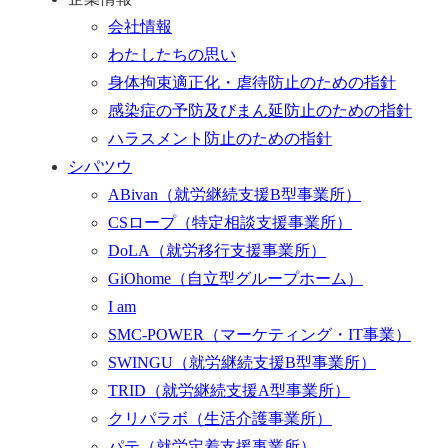
会社情報
わたしたちの思い
身体拘束適正化・虐待防止のための指針
感染症の予防及びまん延防止のための指針
ハラスメント防止のための指針
シパツウ
ABivan
（就労継続支援B型事業所）
CSロープ
（特定相談支援事業所）
DoLA
（就労移行支援事業所）
GiOhome
（自立型グループホーム）
I am
SMC-POWER
（マーケティング・IT事業）
SWINGU
（就労継続支援B型事業所）
TRID
（就労継続支援A型事業所）
クリパラボ
（生活介護事業所）
パテ
（就労定着支援事業所）