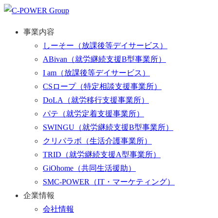
事業内容
しーそー
（放課後等デイサービス）
ABivan
（就労継続支援B型事業所）
I am
（放課後等デイサービス）
CSロープ
（特定相談支援事業所）
DoLA
（就労移行支援事業所）
パテ
（就労定着支援事業所）
SWINGU
（就労継続支援B型事業所）
クリパラボ
（生活介護事業所）
TRID
（就労継続支援A型事業所）
GiOhome
（共同生活援助）
SMC-POWER
（IT・マーケティング）
企業情報
会社情報