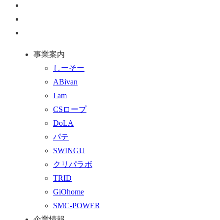
ペ
ー
お
ジ
問
通
ト
い
話
事業案内
ッ
合
を
しーそー
プ
わ
す
ABivan
に
せ
る
I am
戻
フ
CSロープ
る
ォ
DoLA
ー
パテ
ム
SWINGU
へ
クリパラボ
行
TRID
く
GiOhome
SMC-POWER
企業情報