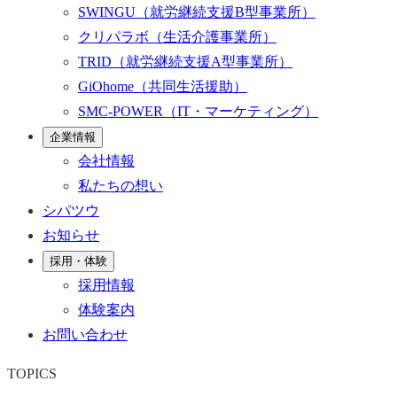
SWINGU
（就労継続支援B型事業所）
クリパラボ
（生活介護事業所）
TRID
（就労継続支援A型事業所）
GiOhome
（共同生活援助）
SMC-POWER
（IT・マーケティング）
企業情報
会社情報
私たちの想い
シパツウ
お知らせ
採用・体験
採用情報
体験案内
お問い合わせ
TOPICS