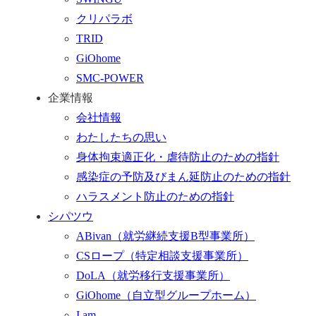
へ
クリパラボ
行
TRID
く
GiOhome
SMC-POWER
企業情報
会社情報
わたしたちの思い
身体拘束適正化・虐待防止のための指針
感染症の予防及びまん延防止のための指針
ハラスメント防止のための指針
シパツウ
ABivan
（就労継続支援B型事業所）
CSロープ
（特定相談支援事業所）
DoLA
（就労移行支援事業所）
GiOhome
（自立型グループホーム）
I am