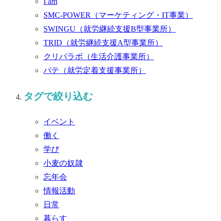
I am
SMC-POWER
（マーケティング・IT事業）
SWINGU
（就労継続支援B型事業所）
TRID
（就労継続支援A型事業所）
クリパラボ
（生活介護事業所）
パテ
（就労定着支援事業所）
タグで絞り込む
イベント
働く
学び
小麦の奴隷
忘年会
情報活動
日常
暮らす