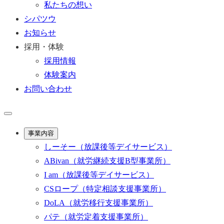
私たちの想い
シパツウ
お知らせ
採用・体験
採用情報
体験案内
お問い合わせ
事業内容
しーそー
（放課後等デイサービス）
ABivan
（就労継続支援B型事業所）
I am
（放課後等デイサービス）
CSロープ
（特定相談支援事業所）
DoLA
（就労移行支援事業所）
パテ
（就労定着支援事業所）