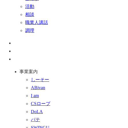
活動
相談
職業人講話
調理
ペ
ー
お
ジ
問
通
ト
い
話
事業案内
ッ
合
を
しーそー
プ
わ
す
ABivan
に
せ
る
I am
戻
フ
CSロープ
る
ォ
DoLA
ー
パテ
ム
SWINGU