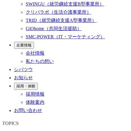
SWINGU
（就労継続支援B型事業所）
クリパラボ
（生活介護事業所）
TRID
（就労継続支援A型事業所）
GiOhome
（共同生活援助）
SMC-POWER
（IT・マーケティング）
企業情報
会社情報
私たちの想い
シパツウ
お知らせ
採用・体験
採用情報
体験案内
お問い合わせ
TOPICS