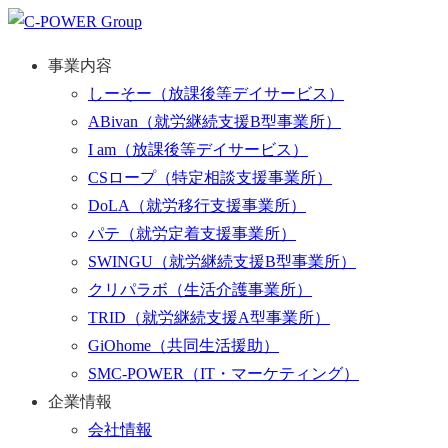
事業内容
しーそー
（放課後等デイサービス）
ABivan
（就労継続支援B型事業所）
I am
（放課後等デイサービス）
CSロープ
（特定相談支援事業所）
DoLA
（就労移行支援事業所）
パテ
（就労定着支援事業所）
SWINGU
（就労継続支援B型事業所）
クリパラボ
（生活介護事業所）
TRID
（就労継続支援A型事業所）
GiOhome
（共同生活援助）
SMC-POWER
（IT・マーケティング）
企業情報
会社情報