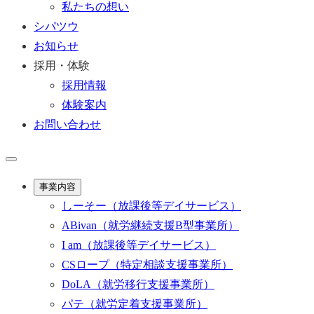
私たちの想い
シパツウ
お知らせ
採用・体験
採用情報
体験案内
お問い合わせ
事業内容
しーそー
（放課後等デイサービス）
ABivan
（就労継続支援B型事業所）
I am
（放課後等デイサービス）
CSロープ
（特定相談支援事業所）
DoLA
（就労移行支援事業所）
パテ
（就労定着支援事業所）