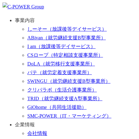
事業内容
しーそー
（放課後等デイサービス）
ABivan
（就労継続支援B型事業所）
I am
（放課後等デイサービス）
CSロープ
（特定相談支援事業所）
DoLA
（就労移行支援事業所）
パテ
（就労定着支援事業所）
SWINGU
（就労継続支援B型事業所）
クリパラボ
（生活介護事業所）
TRID
（就労継続支援A型事業所）
GiOhome
（共同生活援助）
SMC-POWER
（IT・マーケティング）
企業情報
会社情報