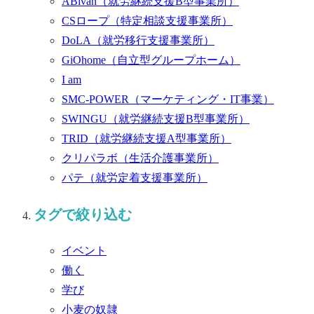
ABivan
（就労継続支援B型事業所）
CSロープ
（特定相談支援事業所）
DoLA
（就労移行支援事業所）
GiOhome
（自立型グループホーム）
I am
SMC-POWER
（マーケティング・IT事業）
SWINGU
（就労継続支援B型事業所）
TRID
（就労継続支援A型事業所）
クリパラボ
（生活介護事業所）
パテ
（就労定着支援事業所）
タグで絞り込む
イベント
働く
学び
小麦の奴隷