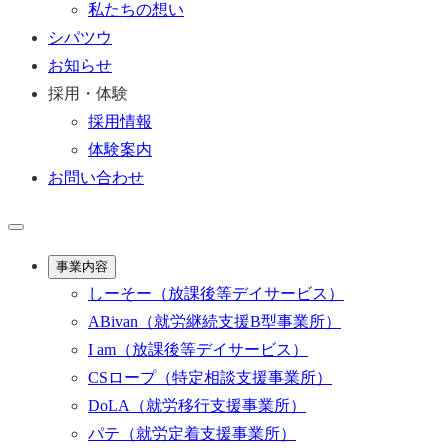
私たちの想い
シパツウ
お知らせ
採用・体験
採用情報
体験案内
お問い合わせ
事業内容
しーそー
（放課後等デイサービス）
ABivan
（就労継続支援B型事業所）
I am
（放課後等デイサービス）
CSロープ
（特定相談支援事業所）
DoLA
（就労移行支援事業所）
パテ
（就労定着支援事業所）