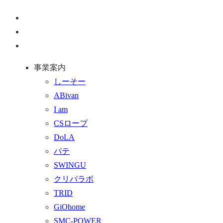
ペ
ー
お
ジ
問
通
ト
い
話
事業案内
ッ
合
を
しーそー
プ
わ
す
ABivan
に
せ
る
I am
戻
フ
CSロープ
る
ォ
DoLA
ー
パテ
ム
SWINGU
へ
クリパラボ
行
TRID
く
GiOhome
SMC-POWER