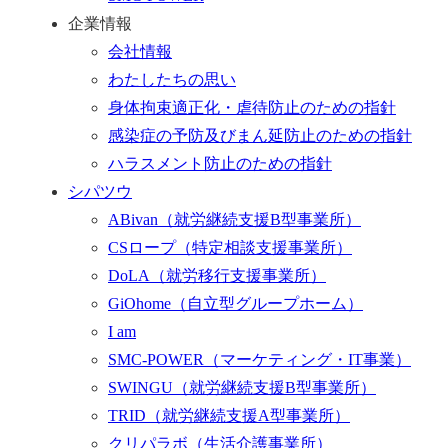
企業情報
会社情報
わたしたちの思い
身体拘束適正化・虐待防止のための指針
感染症の予防及びまん延防止のための指針
ハラスメント防止のための指針
シパツウ
ABivan
（就労継続支援B型事業所）
CSロープ
（特定相談支援事業所）
DoLA
（就労移行支援事業所）
GiOhome
（自立型グループホーム）
I am
SMC-POWER
（マーケティング・IT事業）
SWINGU
（就労継続支援B型事業所）
TRID
（就労継続支援A型事業所）
クリパラボ
（生活介護事業所）