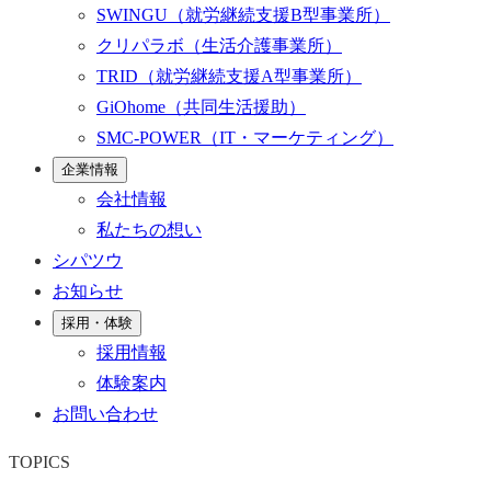
SWINGU
（就労継続支援B型事業所）
クリパラボ
（生活介護事業所）
TRID
（就労継続支援A型事業所）
GiOhome
（共同生活援助）
SMC-POWER
（IT・マーケティング）
企業情報
会社情報
私たちの想い
シパツウ
お知らせ
採用・体験
採用情報
体験案内
お問い合わせ
TOPICS