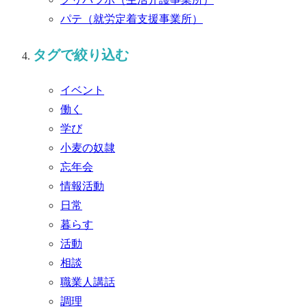
パテ
（就労定着支援事業所）
タグで絞り込む
イベント
働く
学び
小麦の奴隷
忘年会
情報活動
日常
暮らす
活動
相談
職業人講話
調理