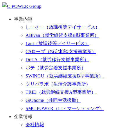
事業内容
しーそー
（放課後等デイサービス）
ABivan
（就労継続支援B型事業所）
I am
（放課後等デイサービス）
CSロープ
（特定相談支援事業所）
DoLA
（就労移行支援事業所）
パテ
（就労定着支援事業所）
SWINGU
（就労継続支援B型事業所）
クリパラボ
（生活介護事業所）
TRID
（就労継続支援A型事業所）
GiOhome
（共同生活援助）
SMC-POWER
（IT・マーケティング）
企業情報
会社情報