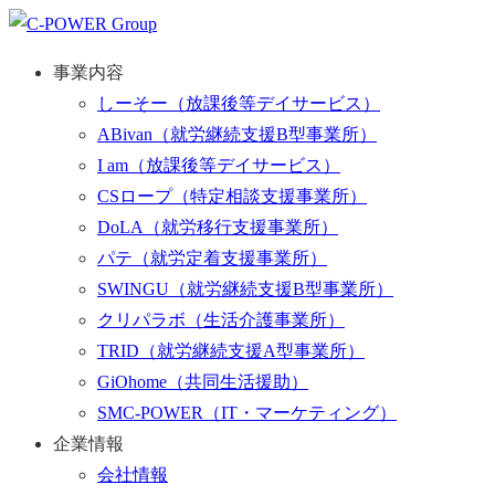
事業内容
しーそー
（放課後等デイサービス）
ABivan
（就労継続支援B型事業所）
I am
（放課後等デイサービス）
CSロープ
（特定相談支援事業所）
DoLA
（就労移行支援事業所）
パテ
（就労定着支援事業所）
SWINGU
（就労継続支援B型事業所）
クリパラボ
（生活介護事業所）
TRID
（就労継続支援A型事業所）
GiOhome
（共同生活援助）
SMC-POWER
（IT・マーケティング）
企業情報
会社情報