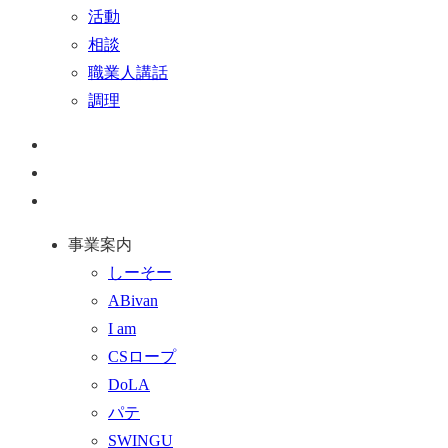
活動
相談
職業人講話
調理
ペ
ー
お
ジ
問
通
ト
い
話
事業案内
ッ
合
を
しーそー
プ
わ
す
ABivan
に
せ
る
I am
戻
フ
CSロープ
る
ォ
DoLA
ー
パテ
ム
SWINGU