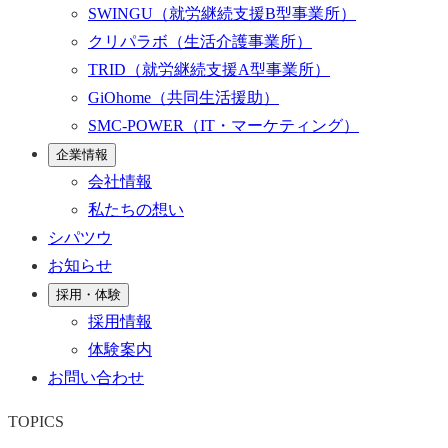
SWINGU
（就労継続支援B型事業所）
クリパラボ
（生活介護事業所）
TRID
（就労継続支援A型事業所）
GiOhome
（共同生活援助）
SMC-POWER
（IT・マーケティング）
企業情報
会社情報
私たちの想い
シパツウ
お知らせ
採用・体験
採用情報
体験案内
お問い合わせ
TOPICS