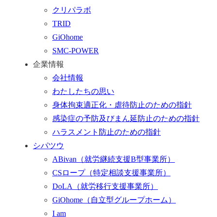
へ
クリパラボ
行
TRID
く
GiOhome
SMC-POWER
企業情報
会社情報
わたしたちの思い
身体拘束適正化・虐待防止のための指針
感染症の予防及びまん延防止のための指針
ハラスメント防止のための指針
シパツウ
ABivan
（就労継続支援B型事業所）
CSロープ
（特定相談支援事業所）
DoLA
（就労移行支援事業所）
GiOhome
（自立型グループホーム）
I am