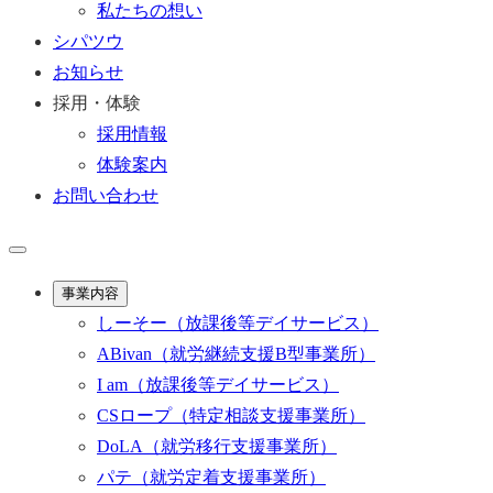
私たちの想い
シパツウ
お知らせ
採用・体験
採用情報
体験案内
お問い合わせ
事業内容
しーそー
（放課後等デイサービス）
ABivan
（就労継続支援B型事業所）
I am
（放課後等デイサービス）
CSロープ
（特定相談支援事業所）
DoLA
（就労移行支援事業所）
パテ
（就労定着支援事業所）