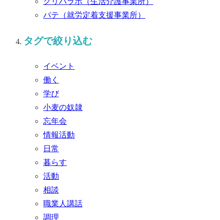
クリパラボ
（生活介護事業所）
パテ
（就労定着支援事業所）
タグで絞り込む
イベント
働く
学び
小麦の奴隷
忘年会
情報活動
日常
暮らす
活動
相談
職業人講話
調理