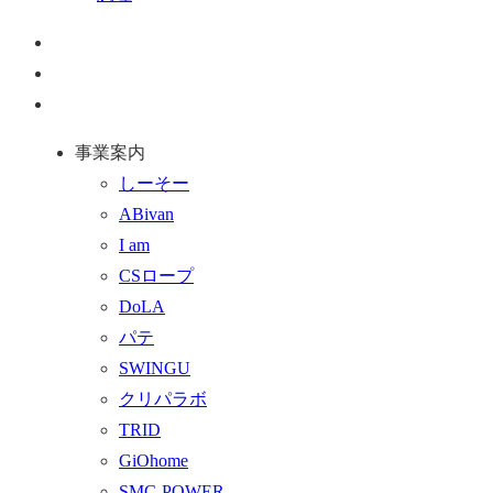
ペ
ー
お
ジ
問
通
ト
い
話
事業案内
ッ
合
を
しーそー
プ
わ
す
ABivan
に
せ
る
I am
戻
フ
CSロープ
る
ォ
DoLA
ー
パテ
ム
SWINGU
へ
クリパラボ
行
TRID
く
GiOhome
SMC-POWER