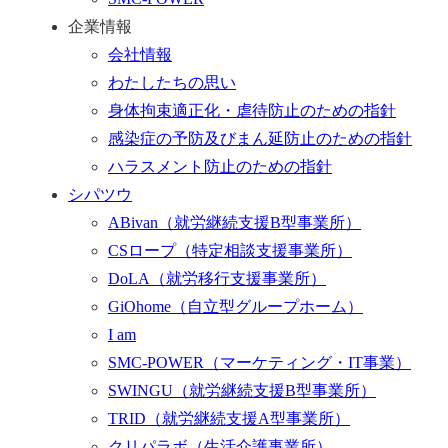
企業情報
会社情報
わたしたちの思い
身体拘束適正化・虐待防止のための指針
感染症の予防及びまん延防止のための指針
ハラスメント防止のための指針
シパツウ
ABivan
（就労継続支援B型事業所）
CSロープ
（特定相談支援事業所）
DoLA
（就労移行支援事業所）
GiOhome
（自立型グループホーム）
I am
SMC-POWER
（マーケティング・IT事業）
SWINGU
（就労継続支援B型事業所）
TRID
（就労継続支援A型事業所）
クリパラボ
（生活介護事業所）