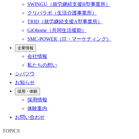
SWINGU
（就労継続支援B型事業所）
クリパラボ
（生活介護事業所）
TRID
（就労継続支援A型事業所）
GiOhome
（共同生活援助）
SMC-POWER
（IT・マーケティング）
企業情報
会社情報
私たちの想い
シパツウ
お知らせ
採用・体験
採用情報
体験案内
お問い合わせ
TOPICS