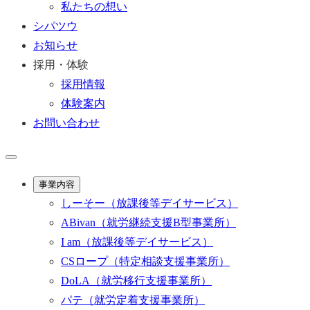
私たちの想い
シパツウ
お知らせ
採用・体験
採用情報
体験案内
お問い合わせ
事業内容
しーそー
（放課後等デイサービス）
ABivan
（就労継続支援B型事業所）
I am
（放課後等デイサービス）
CSロープ
（特定相談支援事業所）
DoLA
（就労移行支援事業所）
パテ
（就労定着支援事業所）