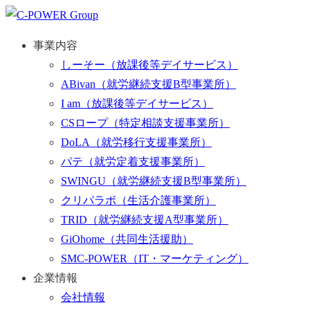
事業内容
しーそー
（放課後等デイサービス）
ABivan
（就労継続支援B型事業所）
I am
（放課後等デイサービス）
CSロープ
（特定相談支援事業所）
DoLA
（就労移行支援事業所）
パテ
（就労定着支援事業所）
SWINGU
（就労継続支援B型事業所）
クリパラボ
（生活介護事業所）
TRID
（就労継続支援A型事業所）
GiOhome
（共同生活援助）
SMC-POWER
（IT・マーケティング）
企業情報
会社情報