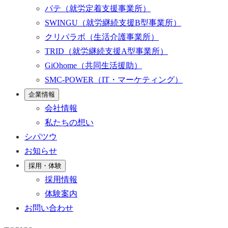
パテ
（就労定着支援事業所）
SWINGU
（就労継続支援B型事業所）
クリパラボ
（生活介護事業所）
TRID
（就労継続支援A型事業所）
GiOhome
（共同生活援助）
SMC-POWER
（IT・マーケティング）
企業情報
会社情報
私たちの想い
シパツウ
お知らせ
採用・体験
採用情報
体験案内
お問い合わせ