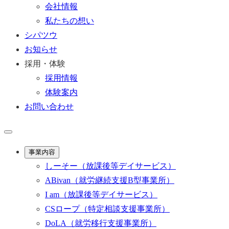
会社情報
私たちの想い
シパツウ
お知らせ
採用・体験
採用情報
体験案内
お問い合わせ
事業内容
しーそー
（放課後等デイサービス）
ABivan
（就労継続支援B型事業所）
I am
（放課後等デイサービス）
CSロープ
（特定相談支援事業所）
DoLA
（就労移行支援事業所）