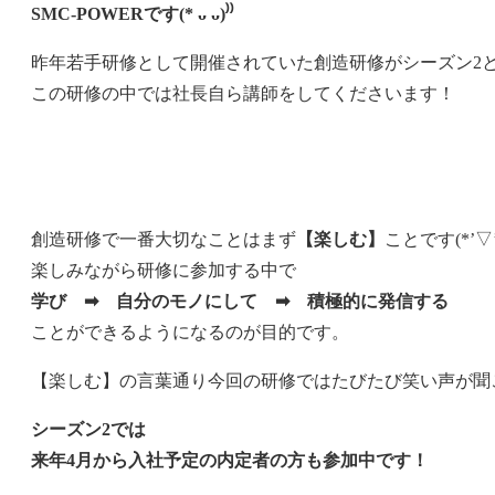
SMC-POWERです(* ᴗ ᴗ)⁾⁾
昨年若手研修として開催されていた創造研修がシーズン2
この研修の中では社長自ら講師をしてくださいます！
創造研修で一番大切なことはまず
【楽しむ】
ことです(*’▽’
楽しみながら研修に参加する中で
学び ➡ 自分のモノにして ➡ 積極的に発信する
ことができるようになるのが目的です。
【楽しむ】の言葉通り今回の研修ではたびたび笑い声が聞
シーズン2では
来年4月から入社予定の内定者の方も参加中です！