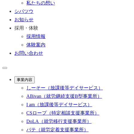
私たちの想い
シパツウ
お知らせ
採用・体験
採用情報
体験案内
お問い合わせ
事業内容
しーそー
（放課後等デイサービス）
ABivan
（就労継続支援B型事業所）
I am
（放課後等デイサービス）
CSロープ
（特定相談支援事業所）
DoLA
（就労移行支援事業所）
パテ
（就労定着支援事業所）