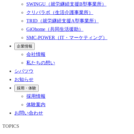
SWINGU
（就労継続支援B型事業所）
クリパラボ
（生活介護事業所）
TRID
（就労継続支援A型事業所）
GiOhome
（共同生活援助）
SMC-POWER
（IT・マーケティング）
企業情報
会社情報
私たちの想い
シパツウ
お知らせ
採用・体験
採用情報
体験案内
お問い合わせ
TOPICS