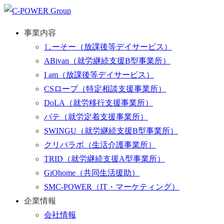
事業内容
しーそー
（放課後等デイサービス）
ABivan
（就労継続支援B型事業所）
I am
（放課後等デイサービス）
CSロープ
（特定相談支援事業所）
DoLA
（就労移行支援事業所）
パテ
（就労定着支援事業所）
SWINGU
（就労継続支援B型事業所）
クリパラボ
（生活介護事業所）
TRID
（就労継続支援A型事業所）
GiOhome
（共同生活援助）
SMC-POWER
（IT・マーケティング）
企業情報
会社情報