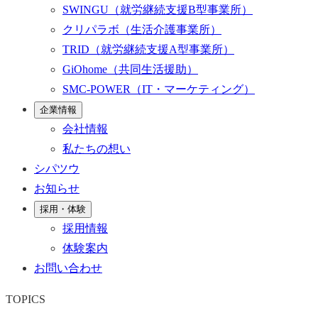
SWINGU
（就労継続支援B型事業所）
クリパラボ
（生活介護事業所）
TRID
（就労継続支援A型事業所）
GiOhome
（共同生活援助）
SMC-POWER
（IT・マーケティング）
企業情報
会社情報
私たちの想い
シパツウ
お知らせ
採用・体験
採用情報
体験案内
お問い合わせ
TOPICS