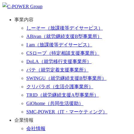
事業内容
しーそー
（放課後等デイサービス）
ABivan
（就労継続支援B型事業所）
I am
（放課後等デイサービス）
CSロープ
（特定相談支援事業所）
DoLA
（就労移行支援事業所）
パテ
（就労定着支援事業所）
SWINGU
（就労継続支援B型事業所）
クリパラボ
（生活介護事業所）
TRID
（就労継続支援A型事業所）
GiOhome
（共同生活援助）
SMC-POWER
（IT・マーケティング）
企業情報
会社情報