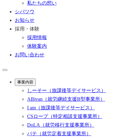
私たちの想い
シパツウ
お知らせ
採用・体験
採用情報
体験案内
お問い合わせ
事業内容
しーそー
（放課後等デイサービス）
ABivan
（就労継続支援B型事業所）
I am
（放課後等デイサービス）
CSロープ
（特定相談支援事業所）
DoLA
（就労移行支援事業所）
パテ
（就労定着支援事業所）