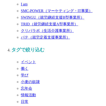
I am
SMC-POWER
（マーケティング・IT事業）
SWINGU
（就労継続支援B型事業所）
TRID
（就労継続支援A型事業所）
クリパラボ
（生活介護事業所）
パテ
（就労定着支援事業所）
タグで絞り込む
イベント
働く
学び
小麦の奴隷
忘年会
情報活動
日常