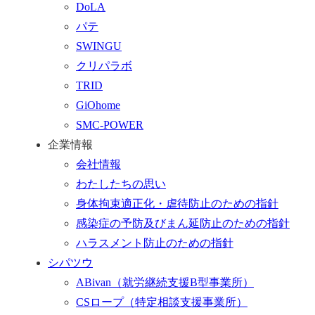
DoLA
ー
パテ
ム
SWINGU
へ
クリパラボ
行
TRID
く
GiOhome
SMC-POWER
企業情報
会社情報
わたしたちの思い
身体拘束適正化・虐待防止のための指針
感染症の予防及びまん延防止のための指針
ハラスメント防止のための指針
シパツウ
ABivan
（就労継続支援B型事業所）
CSロープ
（特定相談支援事業所）