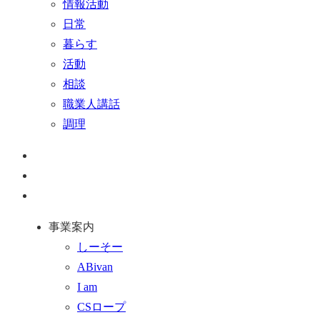
情報活動
日常
暮らす
活動
相談
職業人講話
調理
ペ
ー
お
ジ
問
通
ト
い
話
事業案内
ッ
合
を
しーそー
プ
わ
す
ABivan
に
せ
る
I am
戻
フ
CSロープ
る
ォ