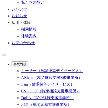
私たちの想い
シパツウ
お知らせ
採用・体験
採用情報
体験案内
お問い合わせ
事業内容
しーそー
（放課後等デイサービス）
ABivan
（就労継続支援B型事業所）
I am
（放課後等デイサービス）
CSロープ
（特定相談支援事業所）
DoLA
（就労移行支援事業所）
パテ
（就労定着支援事業所）