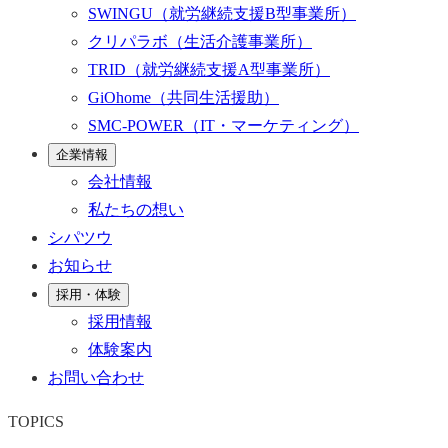
SWINGU
（就労継続支援B型事業所）
クリパラボ
（生活介護事業所）
TRID
（就労継続支援A型事業所）
GiOhome
（共同生活援助）
SMC-POWER
（IT・マーケティング）
企業情報
会社情報
私たちの想い
シパツウ
お知らせ
採用・体験
採用情報
体験案内
お問い合わせ
TOPICS