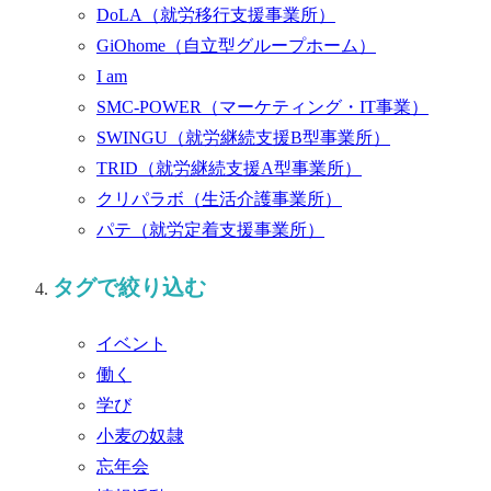
DoLA
（就労移行支援事業所）
GiOhome
（自立型グループホーム）
I am
SMC-POWER
（マーケティング・IT事業）
SWINGU
（就労継続支援B型事業所）
TRID
（就労継続支援A型事業所）
クリパラボ
（生活介護事業所）
パテ
（就労定着支援事業所）
タグで絞り込む
イベント
働く
学び
小麦の奴隷
忘年会