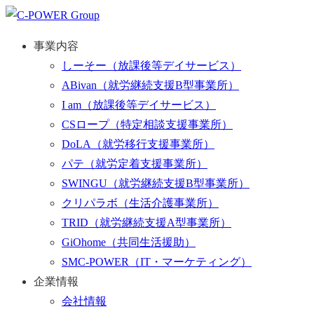
事業内容
しーそー
（放課後等デイサービス）
ABivan
（就労継続支援B型事業所）
I am
（放課後等デイサービス）
CSロープ
（特定相談支援事業所）
DoLA
（就労移行支援事業所）
パテ
（就労定着支援事業所）
SWINGU
（就労継続支援B型事業所）
クリパラボ
（生活介護事業所）
TRID
（就労継続支援A型事業所）
GiOhome
（共同生活援助）
SMC-POWER
（IT・マーケティング）
企業情報
会社情報