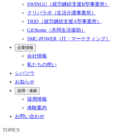
SWINGU
（就労継続支援B型事業所）
クリパラボ
（生活介護事業所）
TRID
（就労継続支援A型事業所）
GiOhome
（共同生活援助）
SMC-POWER
（IT・マーケティング）
企業情報
会社情報
私たちの想い
シパツウ
お知らせ
採用・体験
採用情報
体験案内
お問い合わせ
TOPICS