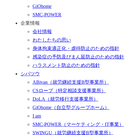
く
GiOhome
SMC-POWER
企業情報
会社情報
わたしたちの思い
身体拘束適正化・虐待防止のための指針
感染症の予防及びまん延防止のための指針
ハラスメント防止のための指針
シパツウ
ABivan
（就労継続支援B型事業所）
CSロープ
（特定相談支援事業所）
DoLA
（就労移行支援事業所）
GiOhome
（自立型グループホーム）
I am
SMC-POWER
（マーケティング・IT事業）
SWINGU
（就労継続支援B型事業所）