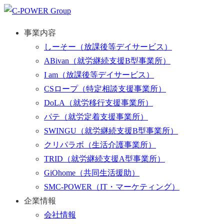
事業内容
しーそー
（放課後等デイサービス）
ABivan
（就労継続支援B型事業所）
I am
（放課後等デイサービス）
CSロープ
（特定相談支援事業所）
DoLA
（就労移行支援事業所）
パテ
（就労定着支援事業所）
SWINGU
（就労継続支援B型事業所）
クリパラボ
（生活介護事業所）
TRID
（就労継続支援A型事業所）
GiOhome
（共同生活援助）
SMC-POWER
（IT・マーケティング）
企業情報
会社情報