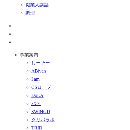
職業人講話
調理
ペ
ー
お
ジ
問
通
ト
い
話
事業案内
ッ
合
を
しーそー
プ
わ
す
ABivan
に
せ
る
I am
戻
フ
CSロープ
る
ォ
DoLA
ー
パテ
ム
SWINGU
へ
クリパラボ
行
TRID