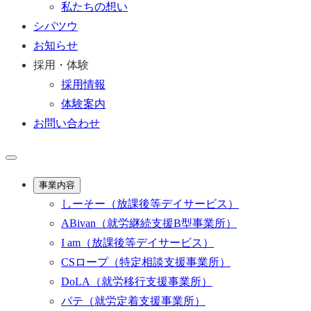
私たちの想い
シパツウ
お知らせ
採用・体験
採用情報
体験案内
お問い合わせ
事業内容
しーそー
（放課後等デイサービス）
ABivan
（就労継続支援B型事業所）
I am
（放課後等デイサービス）
CSロープ
（特定相談支援事業所）
DoLA
（就労移行支援事業所）
パテ
（就労定着支援事業所）