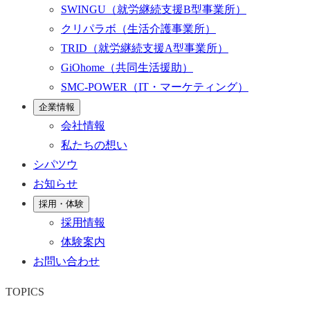
SWINGU
（就労継続支援B型事業所）
クリパラボ
（生活介護事業所）
TRID
（就労継続支援A型事業所）
GiOhome
（共同生活援助）
SMC-POWER
（IT・マーケティング）
企業情報
会社情報
私たちの想い
シパツウ
お知らせ
採用・体験
採用情報
体験案内
お問い合わせ
TOPICS