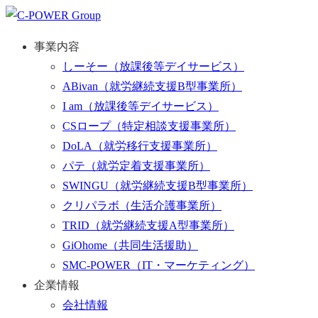
事業内容
しーそー
（放課後等デイサービス）
ABivan
（就労継続支援B型事業所）
I am
（放課後等デイサービス）
CSロープ
（特定相談支援事業所）
DoLA
（就労移行支援事業所）
パテ
（就労定着支援事業所）
SWINGU
（就労継続支援B型事業所）
クリパラボ
（生活介護事業所）
TRID
（就労継続支援A型事業所）
GiOhome
（共同生活援助）
SMC-POWER
（IT・マーケティング）
企業情報
会社情報