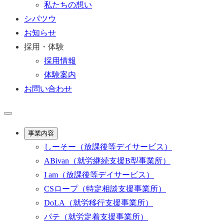
私たちの想い
シパツウ
お知らせ
採用・体験
採用情報
体験案内
お問い合わせ
事業内容
しーそー
（放課後等デイサービス）
ABivan
（就労継続支援B型事業所）
I am
（放課後等デイサービス）
CSロープ
（特定相談支援事業所）
DoLA
（就労移行支援事業所）
パテ
（就労定着支援事業所）