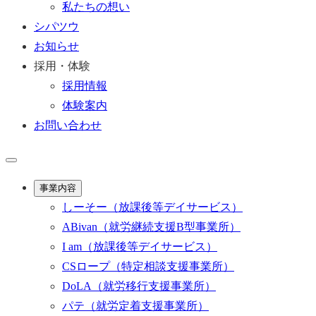
私たちの想い
シパツウ
お知らせ
採用・体験
採用情報
体験案内
お問い合わせ
事業内容
しーそー
（放課後等デイサービス）
ABivan
（就労継続支援B型事業所）
I am
（放課後等デイサービス）
CSロープ
（特定相談支援事業所）
DoLA
（就労移行支援事業所）
パテ
（就労定着支援事業所）