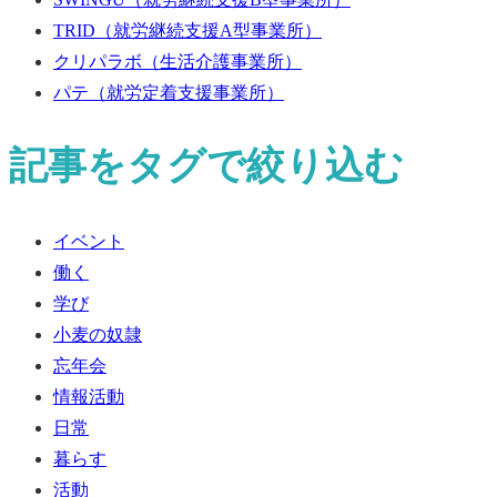
TRID
（就労継続支援A型事業所）
クリパラボ
（生活介護事業所）
パテ
（就労定着支援事業所）
記事をタグで絞り込む
イベント
働く
学び
小麦の奴隷
忘年会
情報活動
日常
暮らす
活動