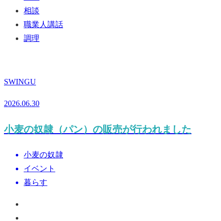
相談
職業人講話
調理
SWINGU
2026.06.30
小麦の奴隷（パン）の販売が行われました
小麦の奴隷
イベント
暮らす
ペ
ー
お