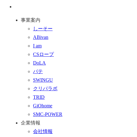
ジ
問
通
ト
い
話
事業案内
ッ
合
を
しーそー
プ
わ
す
ABivan
に
せ
る
I am
戻
フ
CSロープ
る
ォ
DoLA
ー
パテ
ム
SWINGU
へ
クリパラボ
行
TRID
く
GiOhome
SMC-POWER
企業情報
会社情報