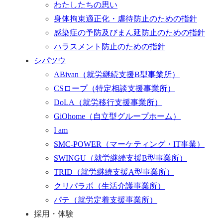
わたしたちの思い
身体拘束適正化・虐待防止のための指針
感染症の予防及びまん延防止のための指針
ハラスメント防止のための指針
シパツウ
ABivan
（就労継続支援B型事業所）
CSロープ
（特定相談支援事業所）
DoLA
（就労移行支援事業所）
GiOhome
（自立型グループホーム）
I am
SMC-POWER
（マーケティング・IT事業）
SWINGU
（就労継続支援B型事業所）
TRID
（就労継続支援A型事業所）
クリパラボ
（生活介護事業所）
パテ
（就労定着支援事業所）
採用・体験