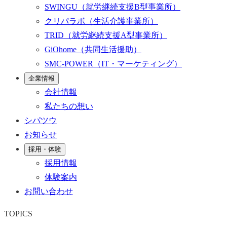
SWINGU
（就労継続支援B型事業所）
クリパラボ
（生活介護事業所）
TRID
（就労継続支援A型事業所）
GiOhome
（共同生活援助）
SMC-POWER
（IT・マーケティング）
企業情報
会社情報
私たちの想い
シパツウ
お知らせ
採用・体験
採用情報
体験案内
お問い合わせ
TOPICS