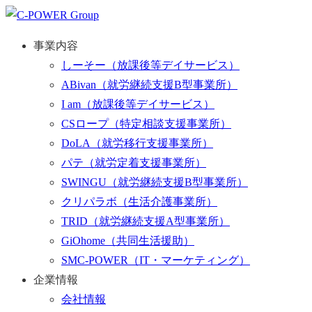
事業内容
しーそー
（放課後等デイサービス）
ABivan
（就労継続支援B型事業所）
I am
（放課後等デイサービス）
CSロープ
（特定相談支援事業所）
DoLA
（就労移行支援事業所）
パテ
（就労定着支援事業所）
SWINGU
（就労継続支援B型事業所）
クリパラボ
（生活介護事業所）
TRID
（就労継続支援A型事業所）
GiOhome
（共同生活援助）
SMC-POWER
（IT・マーケティング）
企業情報
会社情報