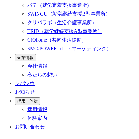
パテ
（就労定着支援事業所）
SWINGU
（就労継続支援B型事業所）
クリパラボ
（生活介護事業所）
TRID
（就労継続支援A型事業所）
GiOhome
（共同生活援助）
SMC-POWER
（IT・マーケティング）
企業情報
会社情報
私たちの想い
シパツウ
お知らせ
採用・体験
採用情報
体験案内
お問い合わせ