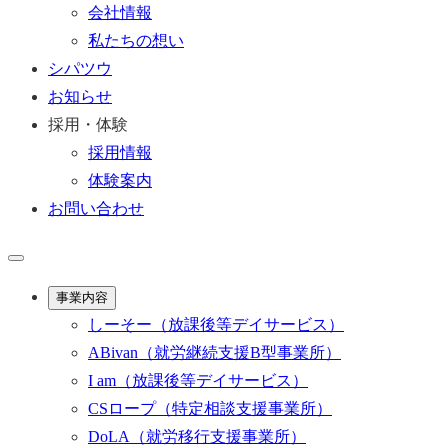
会社情報
私たちの想い
シパツウ
お知らせ
採用・体験
採用情報
体験案内
お問い合わせ
事業内容
しーそー
（放課後等デイサービス）
ABivan
（就労継続支援B型事業所）
I am
（放課後等デイサービス）
CSロープ
（特定相談支援事業所）
DoLA
（就労移行支援事業所）