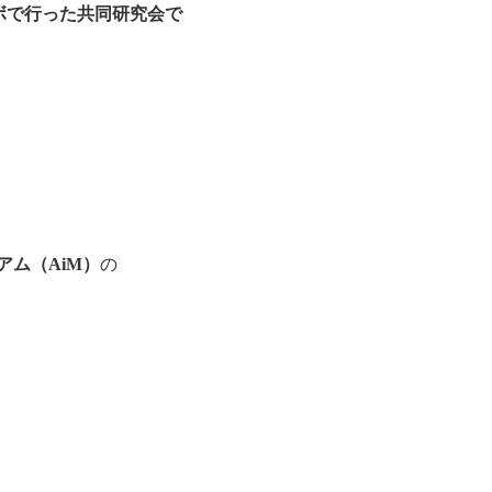
ボで行った共同研究会で
ム（AiM）
の