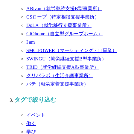
ABivan
（就労継続支援B型事業所）
CSロープ
（特定相談支援事業所）
DoLA
（就労移行支援事業所）
GiOhome
（自立型グループホーム）
I am
SMC-POWER
（マーケティング・IT事業）
SWINGU
（就労継続支援B型事業所）
TRID
（就労継続支援A型事業所）
クリパラボ
（生活介護事業所）
パテ
（就労定着支援事業所）
タグで絞り込む
イベント
働く
学び