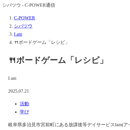
シパツウ - C-POWER通信
C-POWER
シパツウ
I am
🍴ボードゲーム「レシピ」
🍴ボードゲーム「レシピ」
I am
2025.07.21
活動
学び
岐阜県多治見市宮前町にある放課後等デイサービスIam(アイ