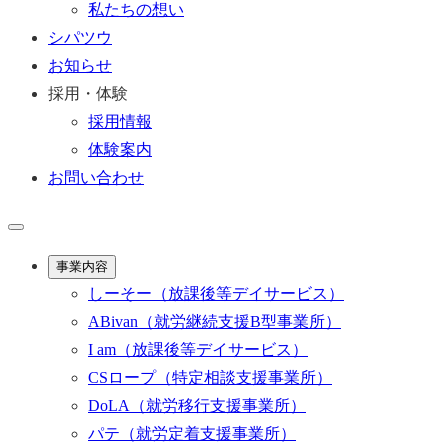
私たちの想い
シパツウ
お知らせ
採用・体験
採用情報
体験案内
お問い合わせ
事業内容
しーそー
（放課後等デイサービス）
ABivan
（就労継続支援B型事業所）
I am
（放課後等デイサービス）
CSロープ
（特定相談支援事業所）
DoLA
（就労移行支援事業所）
パテ
（就労定着支援事業所）