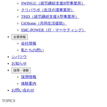
SWINGU
（就労継続支援B型事業所）
クリパラボ
（生活介護事業所）
TRID
（就労継続支援A型事業所）
GiOhome
（共同生活援助）
SMC-POWER
（IT・マーケティング）
企業情報
会社情報
私たちの想い
シパツウ
お知らせ
採用・体験
採用情報
体験案内
お問い合わせ
TOPICS