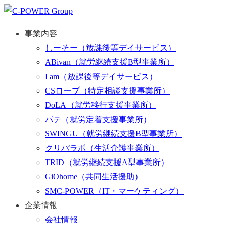
事業内容
しーそー
（放課後等デイサービス）
ABivan
（就労継続支援B型事業所）
I am
（放課後等デイサービス）
CSロープ
（特定相談支援事業所）
DoLA
（就労移行支援事業所）
パテ
（就労定着支援事業所）
SWINGU
（就労継続支援B型事業所）
クリパラボ
（生活介護事業所）
TRID
（就労継続支援A型事業所）
GiOhome
（共同生活援助）
SMC-POWER
（IT・マーケティング）
企業情報
会社情報