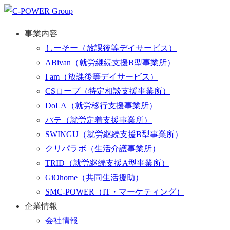
事業内容
しーそー
（放課後等デイサービス）
ABivan
（就労継続支援B型事業所）
I am
（放課後等デイサービス）
CSロープ
（特定相談支援事業所）
DoLA
（就労移行支援事業所）
パテ
（就労定着支援事業所）
SWINGU
（就労継続支援B型事業所）
クリパラボ
（生活介護事業所）
TRID
（就労継続支援A型事業所）
GiOhome
（共同生活援助）
SMC-POWER
（IT・マーケティング）
企業情報
会社情報