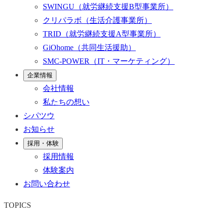
SWINGU
（就労継続支援B型事業所）
クリパラボ
（生活介護事業所）
TRID
（就労継続支援A型事業所）
GiOhome
（共同生活援助）
SMC-POWER
（IT・マーケティング）
企業情報
会社情報
私たちの想い
シパツウ
お知らせ
採用・体験
採用情報
体験案内
お問い合わせ
TOPICS