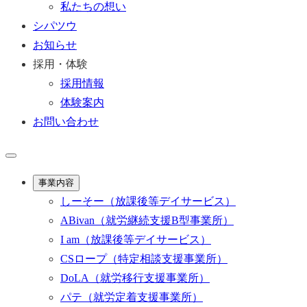
私たちの想い
シパツウ
お知らせ
採用・体験
採用情報
体験案内
お問い合わせ
事業内容
しーそー
（放課後等デイサービス）
ABivan
（就労継続支援B型事業所）
I am
（放課後等デイサービス）
CSロープ
（特定相談支援事業所）
DoLA
（就労移行支援事業所）
パテ
（就労定着支援事業所）