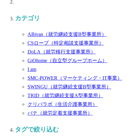
カテゴリ
ABivan
（就労継続支援B型事業所）
CSロープ
（特定相談支援事業所）
DoLA
（就労移行支援事業所）
GiOhome
（自立型グループホーム）
I am
SMC-POWER
（マーケティング・IT事業）
SWINGU
（就労継続支援B型事業所）
TRID
（就労継続支援A型事業所）
クリパラボ
（生活介護事業所）
パテ
（就労定着支援事業所）
タグで絞り込む