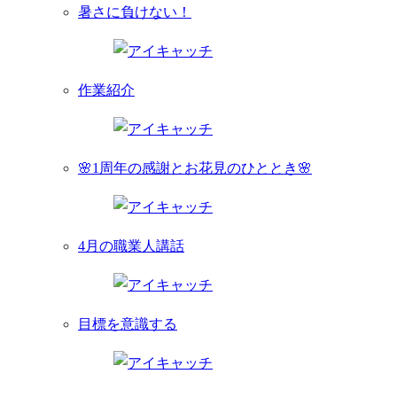
暑さに負けない！
作業紹介
🌸1周年の感謝とお花見のひととき🌸
4月の職業人講話
目標を意識する