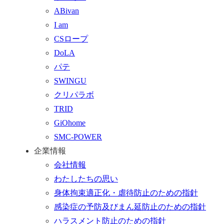
プ
わ
す
ABivan
に
せ
る
I am
戻
フ
CSロープ
る
ォ
DoLA
ー
パテ
ム
SWINGU
へ
クリパラボ
行
TRID
く
GiOhome
SMC-POWER
企業情報
会社情報
わたしたちの思い
身体拘束適正化・虐待防止のための指針
感染症の予防及びまん延防止のための指針
ハラスメント防止のための指針