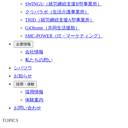
SWINGU
（就労継続支援B型事業所）
クリパラボ
（生活介護事業所）
TRID
（就労継続支援A型事業所）
GiOhome
（共同生活援助）
SMC-POWER
（IT・マーケティング）
企業情報
会社情報
私たちの想い
シパツウ
お知らせ
採用・体験
採用情報
体験案内
お問い合わせ
TOPICS