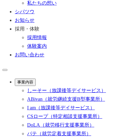
私たちの想い
シパツウ
お知らせ
採用・体験
採用情報
体験案内
お問い合わせ
事業内容
しーそー
（放課後等デイサービス）
ABivan
（就労継続支援B型事業所）
I am
（放課後等デイサービス）
CSロープ
（特定相談支援事業所）
DoLA
（就労移行支援事業所）
パテ
（就労定着支援事業所）