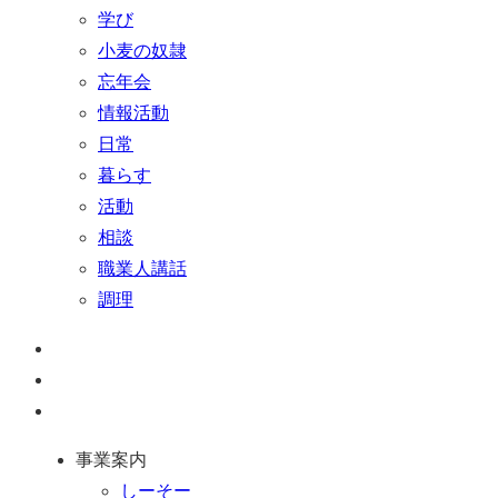
学び
小麦の奴隷
忘年会
情報活動
日常
暮らす
活動
相談
職業人講話
調理
ペ
ー
お
ジ
問
通
ト
い
話
事業案内
ッ
合
を
しーそー