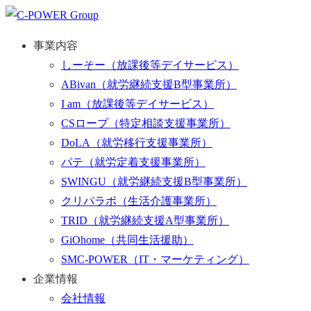
事業内容
しーそー
（放課後等デイサービス）
ABivan
（就労継続支援B型事業所）
I am
（放課後等デイサービス）
CSロープ
（特定相談支援事業所）
DoLA
（就労移行支援事業所）
パテ
（就労定着支援事業所）
SWINGU
（就労継続支援B型事業所）
クリパラボ
（生活介護事業所）
TRID
（就労継続支援A型事業所）
GiOhome
（共同生活援助）
SMC-POWER
（IT・マーケティング）
企業情報
会社情報