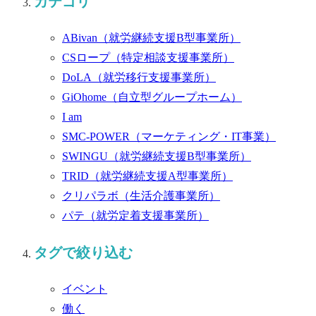
カテゴリ
ABivan
（就労継続支援B型事業所）
CSロープ
（特定相談支援事業所）
DoLA
（就労移行支援事業所）
GiOhome
（自立型グループホーム）
I am
SMC-POWER
（マーケティング・IT事業）
SWINGU
（就労継続支援B型事業所）
TRID
（就労継続支援A型事業所）
クリパラボ
（生活介護事業所）
パテ
（就労定着支援事業所）
タグで絞り込む
イベント
働く