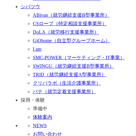
シパツウ
ABivan
（就労継続支援B型事業所）
CSロープ
（特定相談支援事業所）
DoLA
（就労移行支援事業所）
GiOhome
（自立型グループホーム）
I am
SMC-POWER
（マーケティング・IT事業）
SWINGU
（就労継続支援B型事業所）
TRID
（就労継続支援A型事業所）
クリパラボ
（生活介護事業所）
パテ
（就労定着支援事業所）
採用・体験
準備中
体験案内
NEWS
お問い合わせ