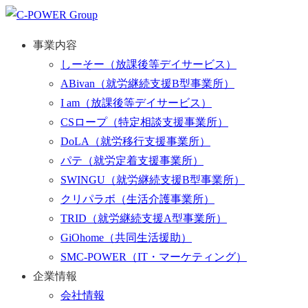
事業内容
しーそー
（放課後等デイサービス）
ABivan
（就労継続支援B型事業所）
I am
（放課後等デイサービス）
CSロープ
（特定相談支援事業所）
DoLA
（就労移行支援事業所）
パテ
（就労定着支援事業所）
SWINGU
（就労継続支援B型事業所）
クリパラボ
（生活介護事業所）
TRID
（就労継続支援A型事業所）
GiOhome
（共同生活援助）
SMC-POWER
（IT・マーケティング）
企業情報
会社情報