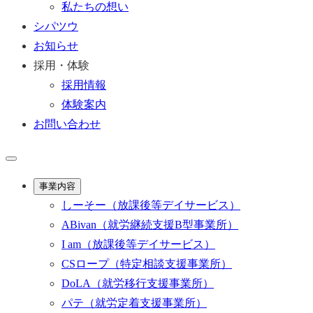
私たちの想い
シパツウ
お知らせ
採用・体験
採用情報
体験案内
お問い合わせ
事業内容
しーそー
（放課後等デイサービス）
ABivan
（就労継続支援B型事業所）
I am
（放課後等デイサービス）
CSロープ
（特定相談支援事業所）
DoLA
（就労移行支援事業所）
パテ
（就労定着支援事業所）