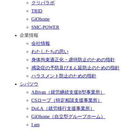
クリパラボ
行
TRID
く
GiOhome
SMC-POWER
企業情報
会社情報
わたしたちの思い
身体拘束適正化・虐待防止のための指針
感染症の予防及びまん延防止のための指針
ハラスメント防止のための指針
シパツウ
ABivan
（就労継続支援B型事業所）
CSロープ
（特定相談支援事業所）
DoLA
（就労移行支援事業所）
GiOhome
（自立型グループホーム）
I am