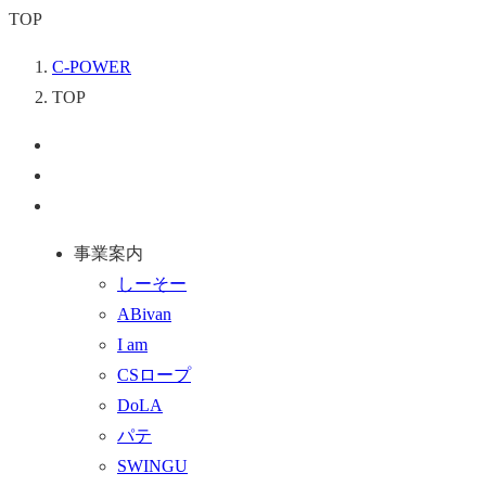
TOP
C-POWER
TOP
ペ
ー
お
ジ
問
通
ト
い
話
事業案内
ッ
合
を
しーそー
プ
わ
す
ABivan
に
せ
る
I am
戻
フ
CSロープ
る
ォ
DoLA
ー
パテ
ム
SWINGU
へ