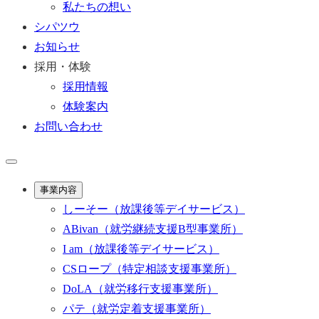
私たちの想い
シパツウ
お知らせ
採用・体験
採用情報
体験案内
お問い合わせ
事業内容
しーそー
（放課後等デイサービス）
ABivan
（就労継続支援B型事業所）
I am
（放課後等デイサービス）
CSロープ
（特定相談支援事業所）
DoLA
（就労移行支援事業所）
パテ
（就労定着支援事業所）