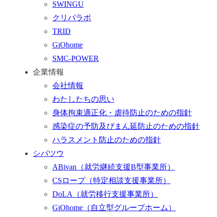
SWINGU
へ
クリパラボ
行
TRID
く
GiOhome
SMC-POWER
企業情報
会社情報
わたしたちの思い
身体拘束適正化・虐待防止のための指針
感染症の予防及びまん延防止のための指針
ハラスメント防止のための指針
シパツウ
ABivan
（就労継続支援B型事業所）
CSロープ
（特定相談支援事業所）
DoLA
（就労移行支援事業所）
GiOhome
（自立型グループホーム）