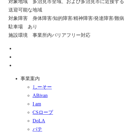
対象地域 多治見市全域、および多治見市に近接する
送迎可能な地域
対象障害 身体障害/知的障害/精神障害/発達障害/難病
駐車場 あり
施設環境 事業所内バリアフリー対応
ペ
ー
お
ジ
問
通
ト
い
話
事業案内
ッ
合
を
しーそー
プ
わ
す
ABivan
に
せ
る
I am
戻
フ
CSロープ
る
ォ
DoLA
ー
パテ
ム