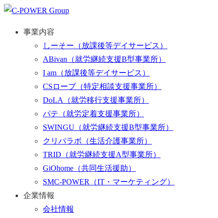
事業内容
しーそー
（放課後等デイサービス）
ABivan
（就労継続支援B型事業所）
I am
（放課後等デイサービス）
CSロープ
（特定相談支援事業所）
DoLA
（就労移行支援事業所）
パテ
（就労定着支援事業所）
SWINGU
（就労継続支援B型事業所）
クリパラボ
（生活介護事業所）
TRID
（就労継続支援A型事業所）
GiOhome
（共同生活援助）
SMC-POWER
（IT・マーケティング）
企業情報
会社情報